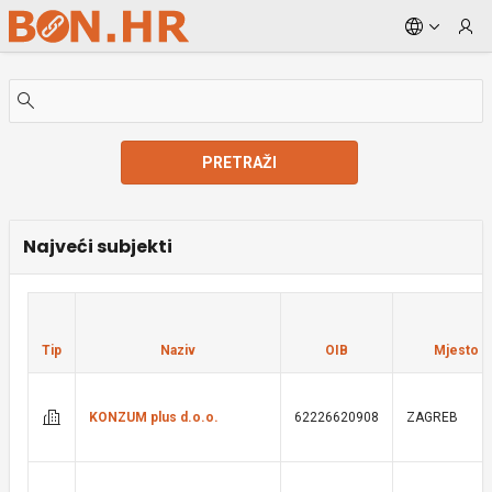
Skip to Main Content
PRETRAŽI
Najveći subjekti
Tip
Naziv
OIB
Mjesto
KONZUM plus d.o.o.
62226620908
ZAGREB