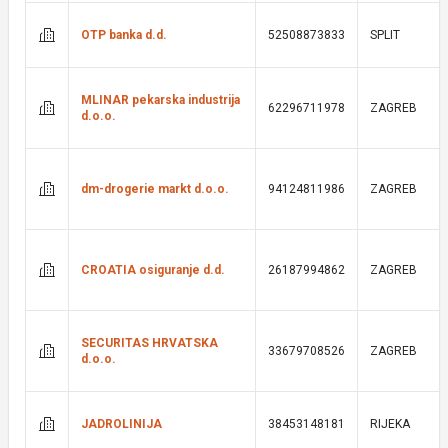
OTP banka d.d.
52508873833
SPLIT
MLINAR pekarska industrija
62296711978
ZAGREB
d.o.o.
dm-drogerie markt d.o.o.
94124811986
ZAGREB
CROATIA osiguranje d.d.
26187994862
ZAGREB
SECURITAS HRVATSKA
33679708526
ZAGREB
d.o.o.
JADROLINIJA
38453148181
RIJEKA