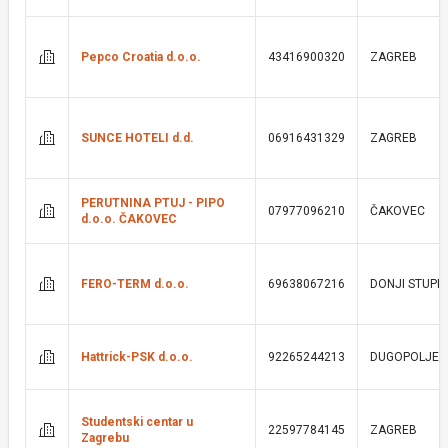
Pepco Croatia d.o.o.
43416900320
ZAGREB
SUNCE HOTELI d.d.
06916431329
ZAGREB
PERUTNINA PTUJ - PIPO
07977096210
ČAKOVEC
d.o.o. ČAKOVEC
FERO-TERM d.o.o.
69638067216
DONJI STUPN
Hattrick-PSK d.o.o.
92265244213
DUGOPOLJE
Studentski centar u
22597784145
ZAGREB
Zagrebu