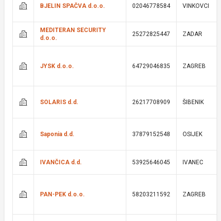
BJELIN SPAČVA d.o.o.
02046778584
VINKOVCI
MEDITERAN SECURITY
25272825447
ZADAR
d.o.o.
JYSK d.o.o.
64729046835
ZAGREB
SOLARIS d.d.
26217708909
ŠIBENIK
Saponia d.d.
37879152548
OSIJEK
IVANČICA d.d.
53925646045
IVANEC
PAN-PEK d.o.o.
58203211592
ZAGREB