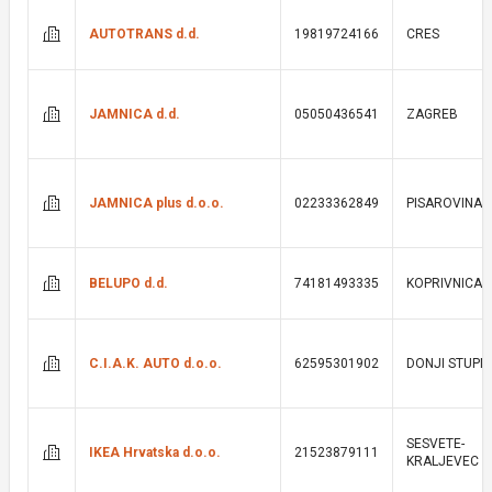
AUTOTRANS d.d.
19819724166
CRES
JAMNICA d.d.
05050436541
ZAGREB
JAMNICA plus d.o.o.
02233362849
PISAROVINA
BELUPO d.d.
74181493335
KOPRIVNICA
C.I.A.K. AUTO d.o.o.
62595301902
DONJI STUPN
SESVETE-
IKEA Hrvatska d.o.o.
21523879111
KRALJEVEC