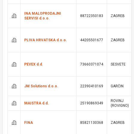
INA MALOPRODAJNI
88722350183
ZAGREB
SERVISI d.o.o.
PLIVA HRVATSKA d.o.o.
44205501677
ZAGREB
PEVEX d.d.
73660371074
SESVETE
JM Solutions d.o.o.
22390410169
GARČIN
ROVINJ
MAISTRA d.d.
25190869349
(ROVIGNO)
FINA
85821130368
ZAGREB