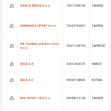
HANZA MEDIA d.o.o.
79517545745
ZAGREB
GERMANIA SPORT d.o.o.
75632766837
ZAGREB
Kik Textilien und Non-Food
29471249755
ZAPREŠIĆ
d.o.o.
NEXE d.d.
62612424147
NAŠICE
SELK d.d.
95920168847
KUTINA
BDS SPORT CR d.o.o.
30098672140
ZAGREB