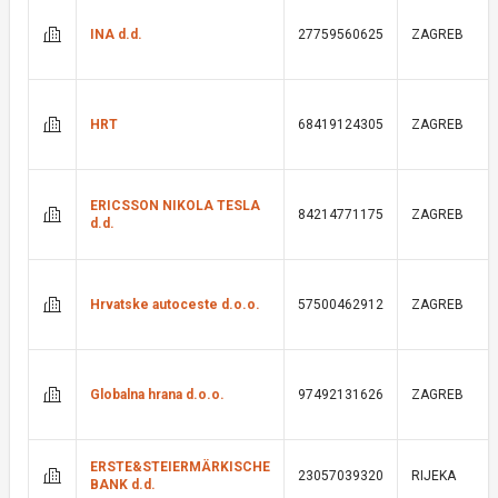
INA d.d.
27759560625
ZAGREB
HRT
68419124305
ZAGREB
ERICSSON NIKOLA TESLA
84214771175
ZAGREB
d.d.
Hrvatske autoceste d.o.o.
57500462912
ZAGREB
Globalna hrana d.o.o.
97492131626
ZAGREB
ERSTE&STEIERMÄRKISCHE
23057039320
RIJEKA
BANK d.d.