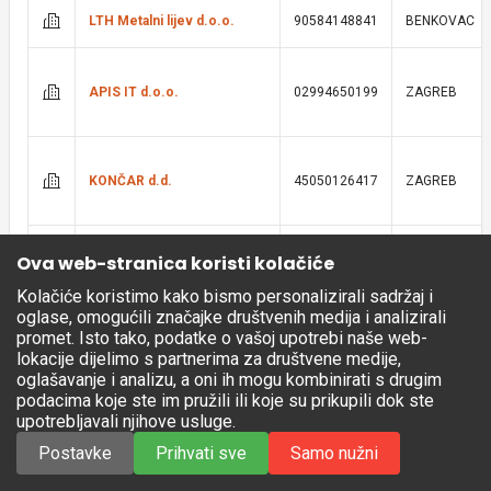
LTH Metalni lijev d.o.o.
90584148841
BENKOVAC
APIS IT d.o.o.
02994650199
ZAGREB
KONČAR d.d.
45050126417
ZAGREB
CROMARIS d.d.
58921608350
ZADAR
Ova web-stranica koristi kolačiće
Kolačiće koristimo kako bismo personalizirali sadržaj i
oglase, omogućili značajke društvenih medija i analizirali
LUKA RIJEKA d.d.
92590920313
RIJEKA
promet. Isto tako, podatke o vašoj upotrebi naše web-
lokacije dijelimo s partnerima za društvene medije,
oglašavanje i analizu, a oni ih mogu kombinirati s drugim
ZUBAK GRUPA d.o.o.
39135989747
VELIKA GORI
podacima koje ste im pružili ili koje su prikupili dok ste
upotrebljavali njihove usluge.
Postavke
Prihvati sve
Samo nužni
E.G.O. Elektro-komponente
67983870211
ZAGREB