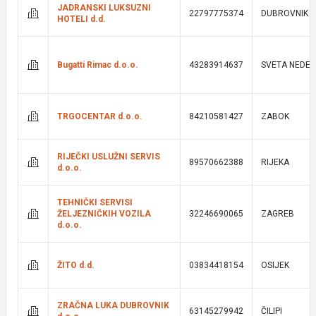
JADRANSKI LUKSUZNI
22797775374
DUBROVNIK
HOTELI d.d.
Bugatti Rimac d.o.o.
43283914637
SVETA NEDEL
TRGOCENTAR d.o.o.
84210581427
ZABOK
RIJEČKI USLUŽNI SERVIS
89570662388
RIJEKA
d.o.o.
TEHNIČKI SERVISI
ŽELJEZNIČKIH VOZILA
32246690065
ZAGREB
d.o.o.
ŽITO d.d.
03834418154
OSIJEK
ZRAČNA LUKA DUBROVNIK
63145279942
ČILIPI