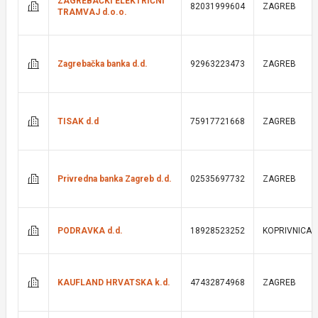
ZAGREBAČKI ELEKTRIČNI
82031999604
ZAGREB
TRAMVAJ d.o.o.
Zagrebačka banka d.d.
92963223473
ZAGREB
TISAK d.d
75917721668
ZAGREB
Privredna banka Zagreb d.d.
02535697732
ZAGREB
PODRAVKA d.d.
18928523252
KOPRIVNICA
KAUFLAND HRVATSKA k.d.
47432874968
ZAGREB