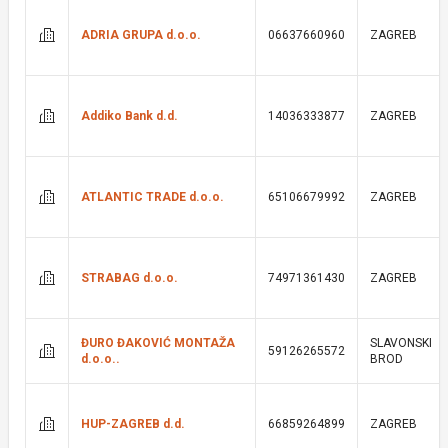
ADRIA GRUPA d.o.o.
06637660960
ZAGREB
Addiko Bank d.d.
14036333877
ZAGREB
ATLANTIC TRADE d.o.o.
65106679992
ZAGREB
STRABAG d.o.o.
74971361430
ZAGREB
ĐURO ĐAKOVIĆ MONTAŽA
SLAVONSKI
59126265572
d.o.o..
BROD
HUP-ZAGREB d.d.
66859264899
ZAGREB