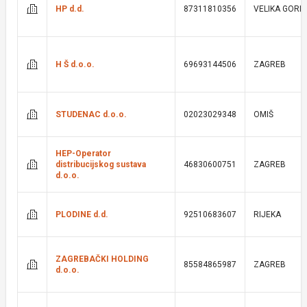
HP d.d.
87311810356
VELIKA GORI
H Š d.o.o.
69693144506
ZAGREB
STUDENAC d.o.o.
02023029348
OMIŠ
HEP-Operator
distribucijskog sustava
46830600751
ZAGREB
d.o.o.
PLODINE d.d.
92510683607
RIJEKA
ZAGREBAČKI HOLDING
85584865987
ZAGREB
d.o.o.