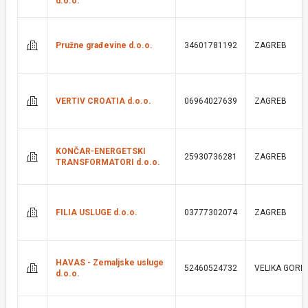
d.o.o.
Pružne građevine d.o.o.
34601781192
ZAGREB
VERTIV CROATIA d.o.o.
06964027639
ZAGREB
KONČAR-ENERGETSKI
25930736281
ZAGREB
TRANSFORMATORI d.o.o.
FILIA USLUGE d.o.o.
03777302074
ZAGREB
HAVAS - Zemaljske usluge
52460524732
VELIKA GORI
d.o.o.