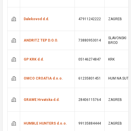
Dalekovod d.d.
47911242222
ZAGREB
SLAVONSKI
ANDRITZ TEP D.O.O.
73880953014
BROD
GP KRK d.d.
05146274847
KRK
OMCO CROATIA d.o.o.
61235801451
HUM NA SUTL
GRAWE Hrvatska d.d.
28406115764
ZAGREB
HUMBLE HUNTERS d.o.o.
99135884444
ZAGREB