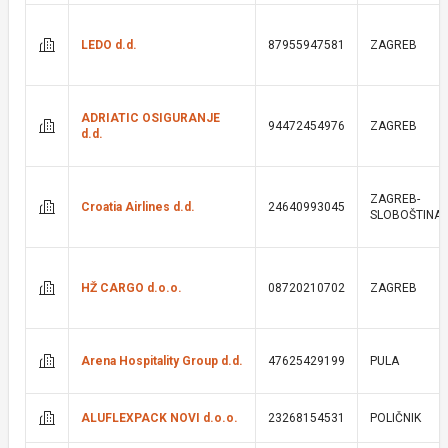
LEDO d.d.
87955947581
ZAGREB
ADRIATIC OSIGURANJE
94472454976
ZAGREB
d.d.
ZAGREB-
Croatia Airlines d.d.
24640993045
SLOBOŠTINA
HŽ CARGO d.o.o.
08720210702
ZAGREB
Arena Hospitality Group d.d.
47625429199
PULA
ALUFLEXPACK NOVI d.o.o.
23268154531
POLIČNIK