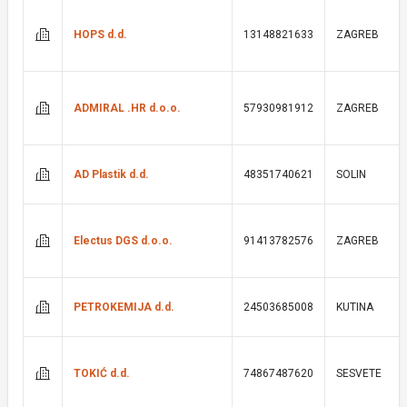
HOPS d.d.
13148821633
ZAGREB
ADMIRAL .HR d.o.o.
57930981912
ZAGREB
AD Plastik d.d.
48351740621
SOLIN
Electus DGS d.o.o.
91413782576
ZAGREB
PETROKEMIJA d.d.
24503685008
KUTINA
TOKIĆ d.d.
74867487620
SESVETE