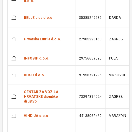
d.o.o.
BELJE plus d.o.o.
35385249539
DARDA
Hrvatska Lutrija d.o.o.
27905228158
ZAGREB
INFOBIP d.o.o.
29756659895
PULA
BOSO d.o.o.
91958721295
VINKOVCI
CENTAR ZA VOZILA
HRVATSKE dioničko
73294314024
ZAGREB
društvo
VINDIJA d.o.o.
44138062462
VARAŽDIN