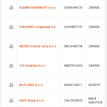
KLEMM SIGURNOST d.o.o.
35596498125
ZAGREB
EUROHERC osiguranje d.d.
22694857747
ZAGREB
METRO Cash & Carry d.o.o.
38016445738
ZAGREB
ITX Hrvatska d.o.o.
48857810659
ZAGREB
BILIĆ-ERIĆ d.o.o.
68580128211
SESVETE
MALA
HAIX Obuća d.o.o.
73612039529
SUBOTICA