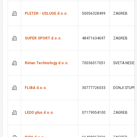
PLETER - USLUGE d.o.o.
50056328499
ZAGREB
SUPER SPORT d.o.o.
48471634697
ZAGREB
Rimac Technology d.o.o.
70036017051
SVETA NEDEL
FLIBA d.o.o.
30777726033
DONJI STUPN
LEDO plus d.o.o.
07179054100
ZAGREB