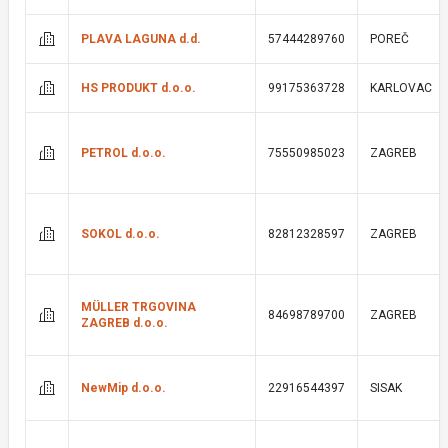
PLAVA LAGUNA d.d.
57444289760
POREČ
HS PRODUKT d.o.o.
99175363728
KARLOVAC
PETROL d.o.o.
75550985023
ZAGREB
SOKOL d.o.o.
82812328597
ZAGREB
MÜLLER TRGOVINA
84698789700
ZAGREB
ZAGREB d.o.o.
NewMip d.o.o.
22916544397
SISAK