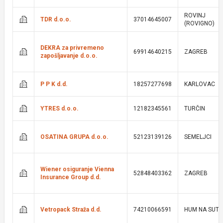
ROVINJ
TDR d.o.o.
37014645007
(ROVIGNO)
DEKRA za privremeno
69914640215
ZAGREB
zapošljavanje d.o.o.
P P K d.d.
18257277698
KARLOVAC
YTRES d.o.o.
12182345561
TURČIN
OSATINA GRUPA d.o.o.
52123139126
SEMELJCI
Wiener osiguranje Vienna
52848403362
ZAGREB
Insurance Group d.d.
Vetropack Straža d.d.
74210066591
HUM NA SUTL