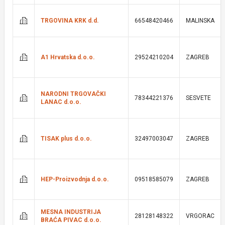
TRGOVINA KRK d.d.
66548420466
MALINSKA
A1 Hrvatska d.o.o.
29524210204
ZAGREB
NARODNI TRGOVAČKI
78344221376
SESVETE
LANAC d.o.o.
TISAK plus d.o.o.
32497003047
ZAGREB
HEP-Proizvodnja d.o.o.
09518585079
ZAGREB
MESNA INDUSTRIJA
28128148322
VRGORAC
BRAĆA PIVAC d.o.o.