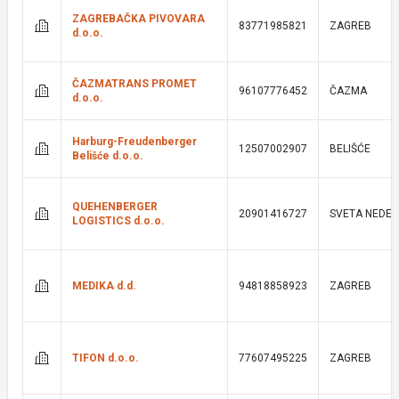
ZAGREBAČKA PIVOVARA
83771985821
ZAGREB
d.o.o.
ČAZMATRANS PROMET
96107776452
ČAZMA
d.o.o.
Harburg-Freudenberger
12507002907
BELIŠĆE
Belišće d.o.o.
QUEHENBERGER
20901416727
SVETA NEDEL
LOGISTICS d.o.o.
MEDIKA d.d.
94818858923
ZAGREB
TIFON d.o.o.
77607495225
ZAGREB