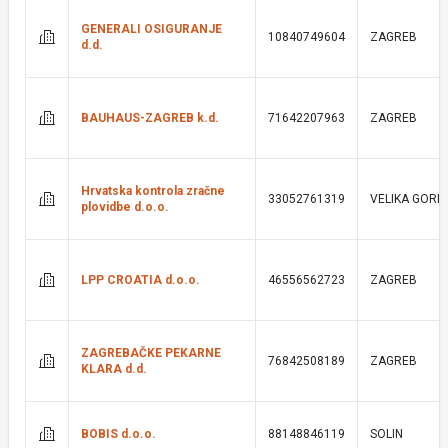
GENERALI OSIGURANJE
10840749604
ZAGREB
d.d.
BAUHAUS-ZAGREB k.d.
71642207963
ZAGREB
Hrvatska kontrola zračne
33052761319
VELIKA GORI
plovidbe d.o.o.
LPP CROATIA d.o.o.
46556562723
ZAGREB
ZAGREBAČKE PEKARNE
76842508189
ZAGREB
KLARA d.d.
BOBIS d.o.o.
88148846119
SOLIN