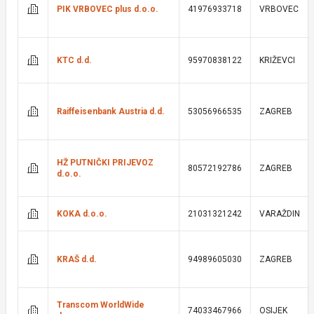
PIK VRBOVEC plus d.o.o.
41976933718
VRBOVEC
KTC d.d.
95970838122
KRIŽEVCI
Raiffeisenbank Austria d.d.
53056966535
ZAGREB
HŽ PUTNIČKI PRIJEVOZ
80572192786
ZAGREB
d.o.o.
KOKA d.o.o.
21031321242
VARAŽDIN
KRAŠ d.d.
94989605030
ZAGREB
Transcom WorldWide
74033467966
OSIJEK