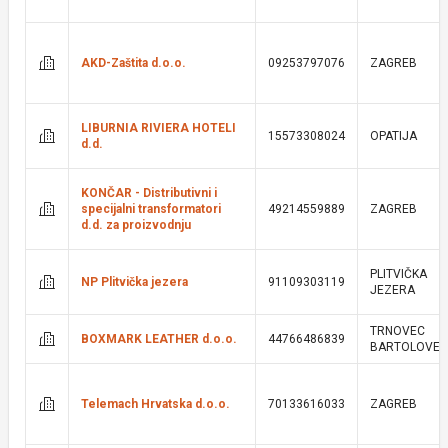
AKD-Zaštita d.o.o.
09253797076
ZAGREB
LIBURNIA RIVIERA HOTELI
15573308024
OPATIJA
d.d.
KONČAR - Distributivni i
specijalni transformatori
49214559889
ZAGREB
d.d. za proizvodnju
PLITVIČKA
NP Plitvička jezera
91109303119
JEZERA
TRNOVEC
BOXMARK LEATHER d.o.o.
44766486839
BARTOLOVEČ
Telemach Hrvatska d.o.o.
70133616033
ZAGREB