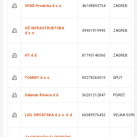
SPAR Hrvatska d.o.o.
46108893754
ZAGREB
HŽ INFRASTRUKTURA
39901919995
ZAGREB
d.o.o.
HT d.d.
81793146560
ZAGREB
TOMMY d.o.o.
00278260010
SPLIT
Valamar Riviera d.d.
36201212847
POREČ
LIDL HRVATSKA d.o.o. k.d.
66089976432
VELIKA GORI