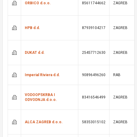
ORBICO d.o.o.
85611744662
ZAGREB
HPB d.d.
87939104217
ZAGREB
DUKAT d.d.
25457712630
ZAGREB
Imperial Riviera d.d.
90896496260
RAB
VODOOPSKRBA I
83416546499
ZAGREB
ODVODNJA d.o.o.
ALCA ZAGREB d.o.o.
58353015102
ZAGREB