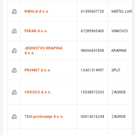
RIBOLA d.o.o.
61395607720
KAŠTEL LUKŠI
PEKAR d.o.o.
67289965400
VINKOVCI
JEDINSTVO KRAPINA
98656691838
KRAPINA
d.o.o.
PROMET d.o.o.
13421314997
SPLIT
CROSCO d.o.o.
15538072333
ZAGREB
TEDi poslovanje d.o.o.
05614216244
ZAGREB