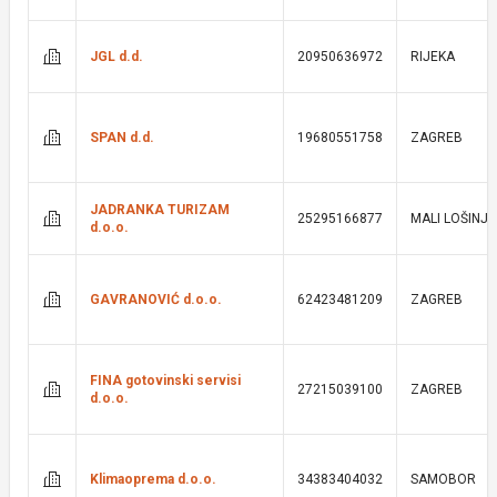
JGL d.d.
20950636972
RIJEKA
SPAN d.d.
19680551758
ZAGREB
JADRANKA TURIZAM
25295166877
MALI LOŠINJ
d.o.o.
GAVRANOVIĆ d.o.o.
62423481209
ZAGREB
FINA gotovinski servisi
27215039100
ZAGREB
d.o.o.
Klimaoprema d.o.o.
34383404032
SAMOBOR