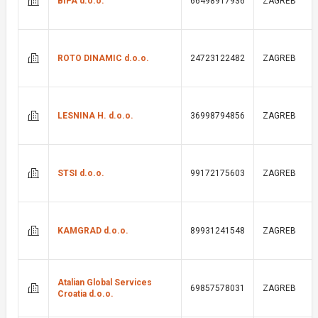
BIPA d.o.o.
66498917936
ZAGREB
ROTO DINAMIC d.o.o.
24723122482
ZAGREB
LESNINA H. d.o.o.
36998794856
ZAGREB
STSI d.o.o.
99172175603
ZAGREB
KAMGRAD d.o.o.
89931241548
ZAGREB
Atalian Global Services
69857578031
ZAGREB
Croatia d.o.o.