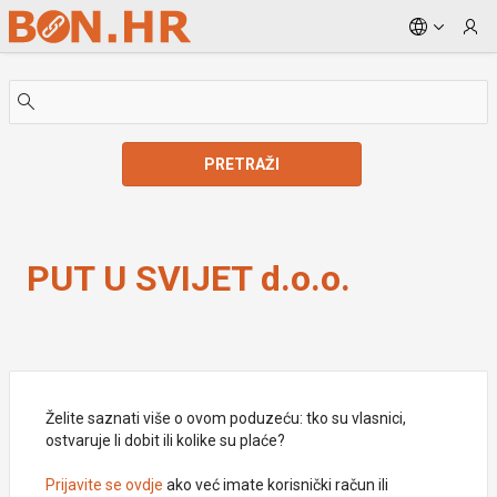
Skip to Main Content
PRETRAŽI
PUT U SVIJET d.o.o.
PUT U SVIJET d.o.o.
Želite saznati više o ovom poduzeću: tko su vlasnici,
ostvaruje li dobit ili kolike su plaće?
Prijavite se ovdje
ako već imate korisnički račun ili