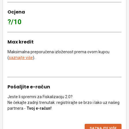
Ocjena
?/10
Max kredit
Maksimalna preporučena izloženost prema ovom kupcu
(
saznajte više
).
Pošaljite e-račun
Jeste li spremni za Fiskalizaciju 2.0?
Ne čekajte zadnji trenutak: registrirajte se brzo i lako uz našeg
partnera -
Tvoj e-račun!
SAZNAJTE VIŠE