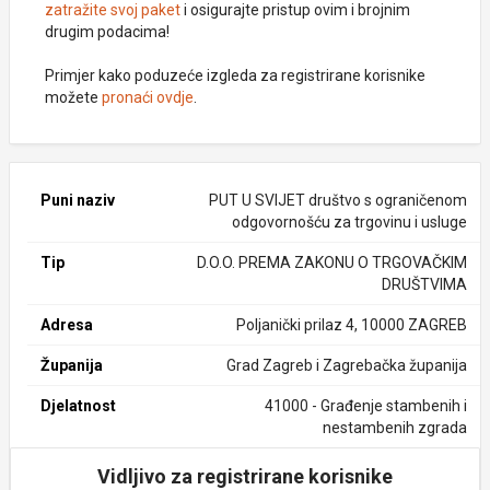
zatražite svoj paket
i osigurajte pristup ovim i brojnim
drugim podacima!
Primjer kako poduzeće izgleda za registrirane korisnike
možete
pronaći ovdje
.
Puni naziv
PUT U SVIJET društvo s ograničenom
odgovornošću za trgovinu i usluge
Tip
D.O.O. PREMA ZAKONU O TRGOVAČKIM
DRUŠTVIMA
Adresa
Poljanički prilaz 4, 10000 ZAGREB
Županija
Grad Zagreb i Zagrebačka županija
Djelatnost
41000 - Građenje stambenih i
nestambenih zgrada
Vidljivo za registrirane korisnike