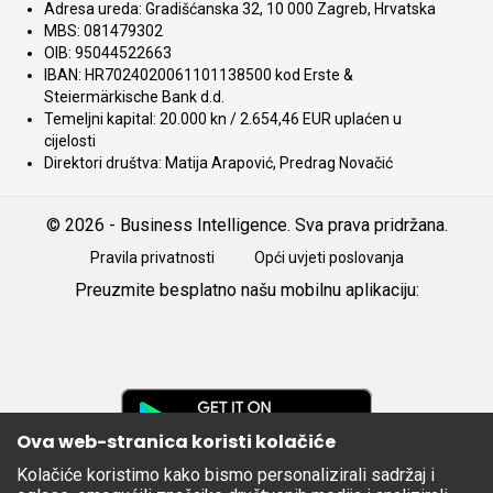
Adresa ureda: Gradišćanska 32, 10 000 Zagreb, Hrvatska
MBS: 081479302
OIB: 95044522663
IBAN: HR7024020061101138500 kod Erste &
Steiermärkische Bank d.d.
Temeljni kapital: 20.000 kn / 2.654,46 EUR uplaćen u
cijelosti
Direktori društva: Matija Arapović, Predrag Novačić
© 2026 - Business Intelligence. Sva prava pridržana.
Pravila privatnosti
Opći uvjeti poslovanja
Preuzmite besplatno našu mobilnu aplikaciju:
Android
iOS
Google
Play
Ova web-stranica koristi kolačiće
Kolačiće koristimo kako bismo personalizirali sadržaj i
Apple