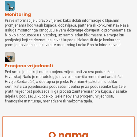
Monitoring
Prave informacije u pravo vrijeme: kako dobiti informacije o ključnim
promjenama kod vaših kupaca, dobavljača, partnera ili konkurenata? Naša
usluga monitoringa omogućuje vam dobivanje obavijesti o promjenama za
bilo koje poduzeće u Hrvatskoj, uz samo jedan klik mišem. Nemojte biti
posljednji koji će doznati da je vaš kupac u blokadi ili da je konkurent
promijenio vlasnika: aktivirajte monitoring i neka Bon.hr brine za vas!
Procjena vrijednosti
Prvi smo i jedini koji nude procjenu vrijednosti za sva poduzeća u
Hrvatskoj. Našu je metodologiju razvio i usavršio renomirani analitičar
Hrvoje Serdarušić, a dostupna je preko Premium+ paketa ili u obliku
certifikata za pojedinačna poduzeća. Idealna je za poduzetnike koji žele
pratiti vrijednost poduzeća ili ga prodati zainteresiranom kupcu, vlasnike
udjela u poduzeću, kupce koji žele neovisnu procjenu vrijednosti,
financijske institucije, menadžere ili nadzorna tijela.
O nama