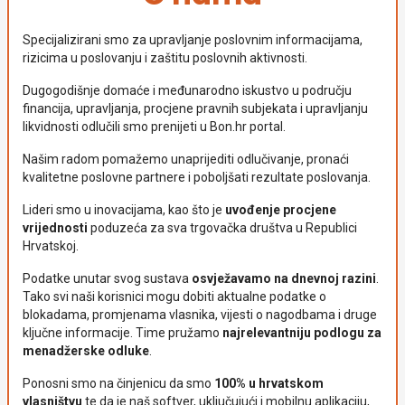
Specijalizirani smo za upravljanje poslovnim informacijama,
rizicima u poslovanju i zaštitu poslovnih aktivnosti.
Dugogodišnje domaće i međunarodno iskustvo u području
financija, upravljanja, procjene pravnih subjekata i upravljanju
likvidnosti odlučili smo prenijeti u Bon.hr portal.
Našim radom pomažemo unaprijediti odlučivanje, pronaći
kvalitetne poslovne partnere i poboljšati rezultate poslovanja.
Lideri smo u inovacijama, kao što je
uvođenje procjene
vrijednosti
poduzeća za sva trgovačka društva u Republici
Hrvatskoj.
Podatke unutar svog sustava
osvježavamo na dnevnoj razini
.
Tako svi naši korisnici mogu dobiti aktualne podatke o
blokadama, promjenama vlasnika, vijesti o nagodbama i druge
ključne informacije. Time pružamo
najrelevantniju podlogu za
menadžerske odluke
.
Ponosni smo na činjenicu da smo
100% u hrvatskom
vlasništvu
te da je naš softver, uključujući i mobilnu aplikaciju,