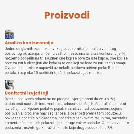
Proizvodi
Analiza konkurencije
Jedno od glavnih zadataka svakog poduzetnika je analiza vlastitog
poslovnog okruženja, pri čemu važno mjesto ima analiza konkurencije. Njih
možemo podijeliti na tri skupine: one koji se bore za iste kupce, one koji se
bore za isti budžet (isti dio kolača) te one koji se bore za istu radnu snagu.
Ovu analizu možete napraviti uz nekoliko klikova mišem preko Bon.hr
portala, i to preko 15 različitih ključnih pokazatelja i metrika.
Bonitetni izvještaji
Bonitet poduzeća odnosi se na procjenu vjerojatnosti da će u bližoj
budućnosti nastupiti insolventnost, odnosno stečaj. Naš detaljni bonitetni
izvještaj nudi ključne podatke poput: vlasništva nad poduzećem, ocjene
poslovanja, procjene najvišeg iznosa izloženosti prema tom poduzeću,
povijesne podatke o blokadama, podatke o bankovnim računima, sažetak i
komentar financijskih pokazatelja te druge važne podatke. Osim za vlastito
poduzeće, možete ga zatražiti i za bilo koje drugo poduzeće u RH.