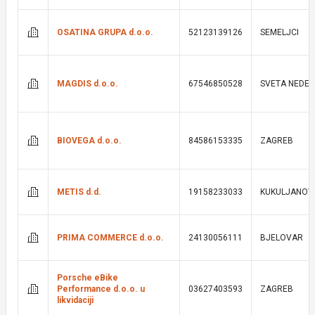
OSATINA GRUPA d.o.o.
52123139126
SEMELJCI
MAGDIS d.o.o.
67546850528
SVETA NEDEL
BIOVEGA d.o.o.
84586153335
ZAGREB
METIS d.d.
19158233033
KUKULJANOV
PRIMA COMMERCE d.o.o.
24130056111
BJELOVAR
Porsche eBike
Performance d.o.o. u
03627403593
ZAGREB
likvidaciji