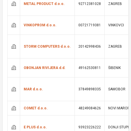
METAL PRODUCT d.o.o.
92712381028
ZAGREB
VINKOPROM d.o.o.
00721719381
VINKOVCI
STORM COMPUTERS d.o.o.
20142998436
ZAGREB
OBONJAN RIVIJERA d.d.
49162530811
ŠIBENIK
MAR d.o.o.
37849898335
SAMOBOR
COMET d.o.o.
48249084626
NOVI MAROF
E PLUS d.o.o.
93923226222
DONJI STUPN