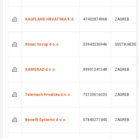
KAUFLAND HRVATSKA k.d.
47432874968
ZAGREB
Rimac Group d.o.o.
53943536946
SVETA NEDEL
KAMGRAD d.o.o.
89931241548
ZAGREB
Telemach Hrvatska d.o.o.
70133616033
ZAGREB
Benefit Systems d.o.o.
57845277445
ZAGREB