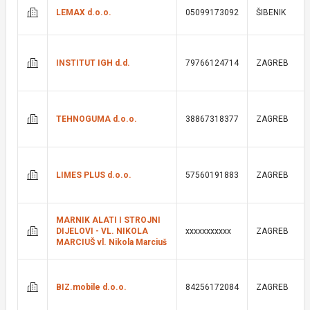
LEMAX d.o.o.
05099173092
ŠIBENIK
INSTITUT IGH d.d.
79766124714
ZAGREB
TEHNOGUMA d.o.o.
38867318377
ZAGREB
LIMES PLUS d.o.o.
57560191883
ZAGREB
MARNIK ALATI I STROJNI
DIJELOVI - VL. NIKOLA
xxxxxxxxxxx
ZAGREB
MARCIUŠ vl. Nikola Marciuš
BIZ.mobile d.o.o.
84256172084
ZAGREB