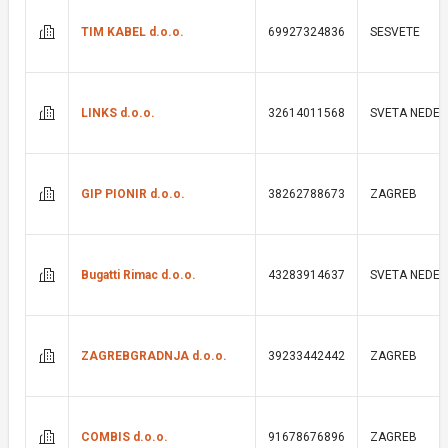
TIM KABEL d.o.o.
69927324836
SESVETE
LINKS d.o.o.
32614011568
SVETA NEDEL
GIP PIONIR d.o.o.
38262788673
ZAGREB
Bugatti Rimac d.o.o.
43283914637
SVETA NEDEL
ZAGREBGRADNJA d.o.o.
39233442442
ZAGREB
COMBIS d.o.o.
91678676896
ZAGREB