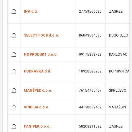
INA d.d.
27759560625
ZAGREB
SELECT FOOD d.o.o.
86049684383
DUGO SELO
HS PRODUKT d.o.o.
99175363728
KARLOVAC
PODRAVKA d.d.
18928523252
KOPRIVNICA
MANŠPED d.o.o.
76154765407
ŠKRLJEVO
VINDIJA d.o.o.
44138062462
VARAŽDIN
PAN-PEK d.o.o.
58203211592
ZAGREB