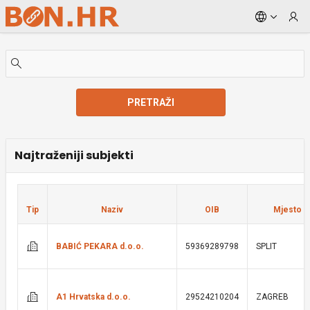
Skip to Main Content
PRETRAŽI
Najtraženiji subjekti
Tip
Naziv
OIB
Mjesto
BABIĆ PEKARA d.o.o.
59369289798
SPLIT
A1 Hrvatska d.o.o.
29524210204
ZAGREB