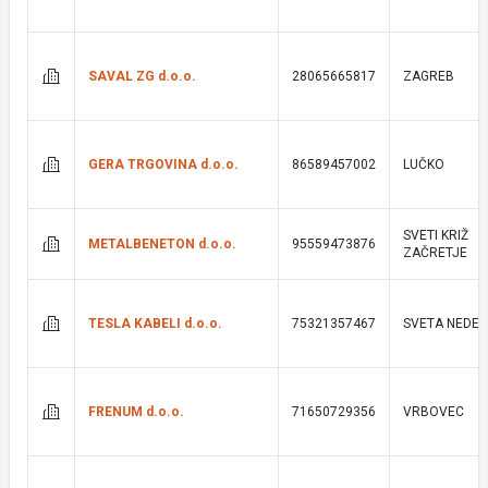
SAVAL ZG d.o.o.
28065665817
ZAGREB
GERA TRGOVINA d.o.o.
86589457002
LUČKO
SVETI KRIŽ
METALBENETON d.o.o.
95559473876
ZAČRETJE
TESLA KABELI d.o.o.
75321357467
SVETA NEDEL
FRENUM d.o.o.
71650729356
VRBOVEC