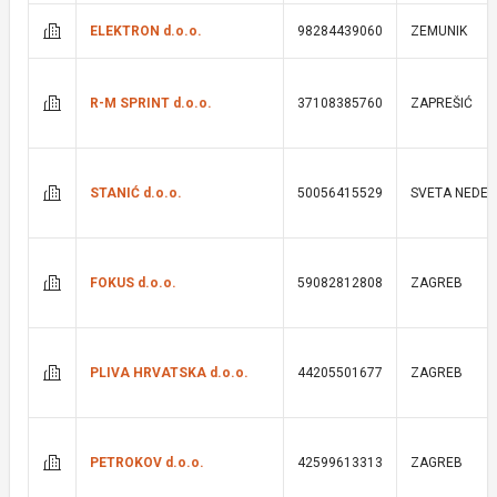
ELEKTRON d.o.o.
98284439060
ZEMUNIK
R-M SPRINT d.o.o.
37108385760
ZAPREŠIĆ
STANIĆ d.o.o.
50056415529
SVETA NEDEL
FOKUS d.o.o.
59082812808
ZAGREB
PLIVA HRVATSKA d.o.o.
44205501677
ZAGREB
PETROKOV d.o.o.
42599613313
ZAGREB