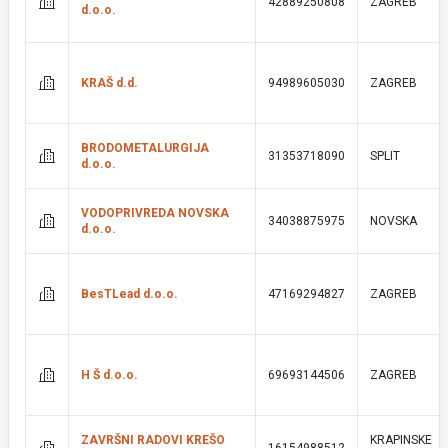
42889250808
ZAGREB
d.o.o.
KRAŠ d.d.
94989605030
ZAGREB
BRODOMETALURGIJA
31353718090
SPLIT
d.o.o.
VODOPRIVREDA NOVSKA
34038875975
NOVSKA
d.o.o.
BesTLead d.o.o.
47169294827
ZAGREB
H Š d.o.o.
69693144506
ZAGREB
ZAVRŠNI RADOVI KREŠO
KRAPINSKE