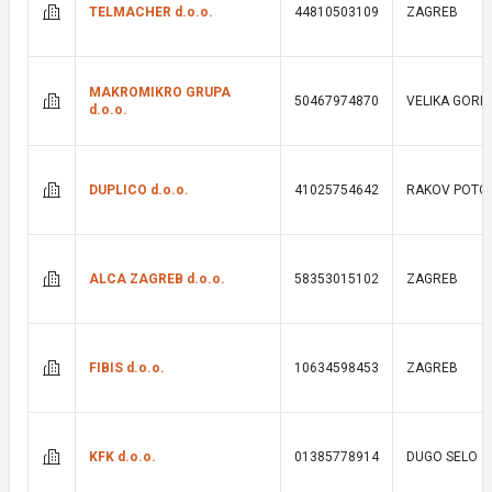
TELMACHER d.o.o.
44810503109
ZAGREB
MAKROMIKRO GRUPA
50467974870
VELIKA GORI
d.o.o.
DUPLICO d.o.o.
41025754642
RAKOV POTO
ALCA ZAGREB d.o.o.
58353015102
ZAGREB
FIBIS d.o.o.
10634598453
ZAGREB
KFK d.o.o.
01385778914
DUGO SELO