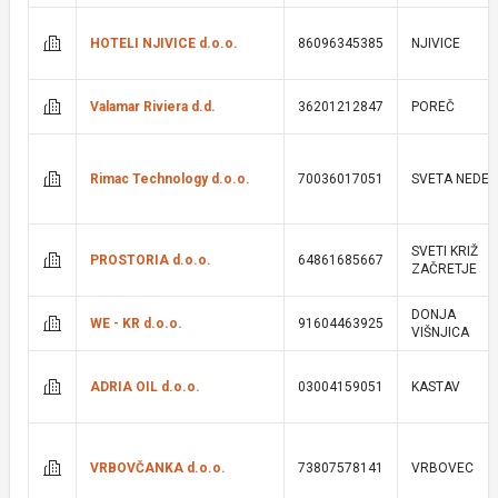
HOTELI NJIVICE d.o.o.
86096345385
NJIVICE
Valamar Riviera d.d.
36201212847
POREČ
Rimac Technology d.o.o.
70036017051
SVETA NEDEL
SVETI KRIŽ
PROSTORIA d.o.o.
64861685667
ZAČRETJE
DONJA
WE - KR d.o.o.
91604463925
VIŠNJICA
ADRIA OIL d.o.o.
03004159051
KASTAV
VRBOVČANKA d.o.o.
73807578141
VRBOVEC