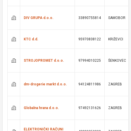
DIV GRUPA d.o.o.
33890755814
SAMOBOR
KTC d.d.
95970838122
KRIŽEVCI
STROJOPROMET d.o.o.
97994010225
ŠENKOVEC
dm-drogerie markt d.o.o.
94124811986
ZAGREB
Globalna hrana d.o.o.
97492131626
ZAGREB
ELEKTRONIČKI RAČUNI