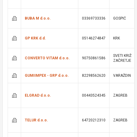
BUBA M d.o.o.
03369733336
GOSPIĆ
GP KRK d.d.
05146274847
KRK
SVETI KRIŽ
CONVERTO VITAM d.o.o.
90750861586
ZAČRETJE
GUMIIMPEX - GRP d.o.o.
82298562620
VARAŽDIN
ELGRAD d.o.o.
00443524345
ZAGREB
TELUR d.o.o.
64720212310
ZAGREB