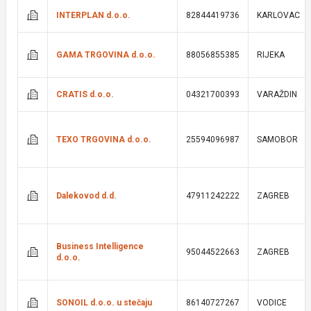
INTERPLAN d.o.o.
82844419736
KARLOVAC
GAMA TRGOVINA d.o.o.
88056855385
RIJEKA
CRATIS d.o.o.
04321700393
VARAŽDIN
TEXO TRGOVINA d.o.o.
25594096987
SAMOBOR
Dalekovod d.d.
47911242222
ZAGREB
Business Intelligence
95044522663
ZAGREB
d.o.o.
SONOIL d.o.o. u stečaju
86140727267
VODICE