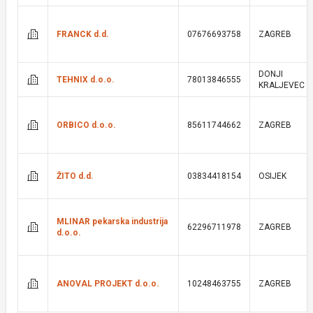
FRANCK d.d.
07676693758
ZAGREB
DONJI
TEHNIX d.o.o.
78013846555
KRALJEVEC
ORBICO d.o.o.
85611744662
ZAGREB
ŽITO d.d.
03834418154
OSIJEK
MLINAR pekarska industrija
62296711978
ZAGREB
d.o.o.
ANOVAL PROJEKT d.o.o.
10248463755
ZAGREB