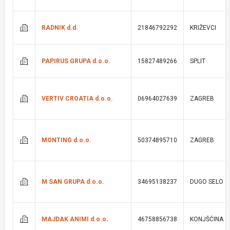
RADNIK d.d.
21846792292
KRIŽEVCI
PAPIRUS GRUPA d.o.o.
15827489266
SPLIT
VERTIV CROATIA d.o.o.
06964027639
ZAGREB
MONTING d.o.o.
50374895710
ZAGREB
M SAN GRUPA d.o.o.
34695138237
DUGO SELO
MAJDAK ANIMI d.o.o.
46758856738
KONJŠĆINA