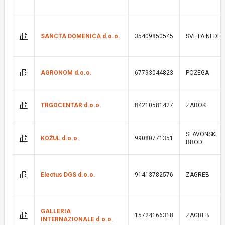
SANCTA DOMENICA d.o.o.
35409850545
SVETA NEDEL
AGRONOM d.o.o.
67793044823
POŽEGA
TRGOCENTAR d.o.o.
84210581427
ZABOK
SLAVONSKI
KOŽUL d.o.o.
99080771351
BROD
Electus DGS d.o.o.
91413782576
ZAGREB
GALLERIA
15724166318
ZAGREB
INTERNAZIONALE d.o.o.