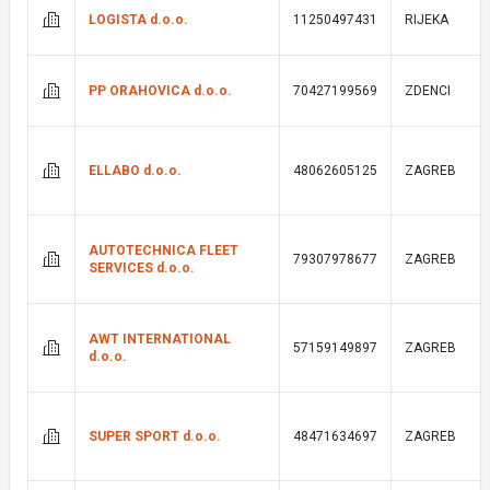
LOGISTA d.o.o.
11250497431
RIJEKA
PP ORAHOVICA d.o.o.
70427199569
ZDENCI
ELLABO d.o.o.
48062605125
ZAGREB
AUTOTECHNICA FLEET
79307978677
ZAGREB
SERVICES d.o.o.
AWT INTERNATIONAL
57159149897
ZAGREB
d.o.o.
SUPER SPORT d.o.o.
48471634697
ZAGREB