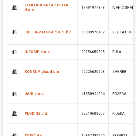
ELEKTROCENTAR PETEK
17491977848
IVANIĆ-GRAD
d.o.o.
LIDL HRVATSKA d.o.o. k.d.
66089976432
VELIKA GORI
INFOBIP d.o.o.
29756659895
PULA
KONZUM plus d.o.o.
62226620908
ZAGREB
JANI d.o.o.
41550944224
POŽEGA
PLODINE d.d.
92510683607
RIJEKA
TOKIĆ d.d.
74867487620
SESVETE