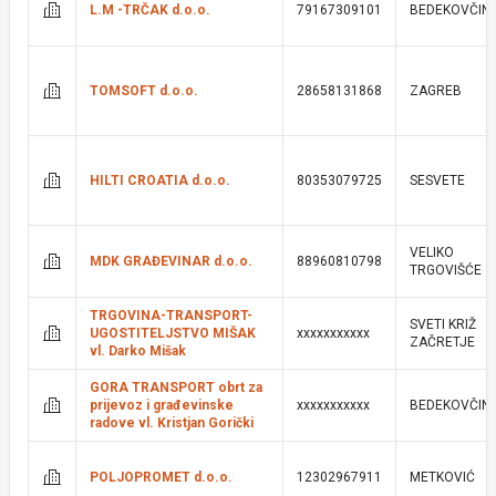
L.M -TRČAK d.o.o.
79167309101
BEDEKOVČIN
TOMSOFT d.o.o.
28658131868
ZAGREB
HILTI CROATIA d.o.o.
80353079725
SESVETE
VELIKO
MDK GRAĐEVINAR d.o.o.
88960810798
TRGOVIŠĆE
TRGOVINA-TRANSPORT-
SVETI KRIŽ
UGOSTITELJSTVO MIŠAK
xxxxxxxxxxx
ZAČRETJE
vl. Darko Mišak
GORA TRANSPORT obrt za
prijevoz i građevinske
xxxxxxxxxxx
BEDEKOVČIN
radove vl. Kristjan Gorički
POLJOPROMET d.o.o.
12302967911
METKOVIĆ