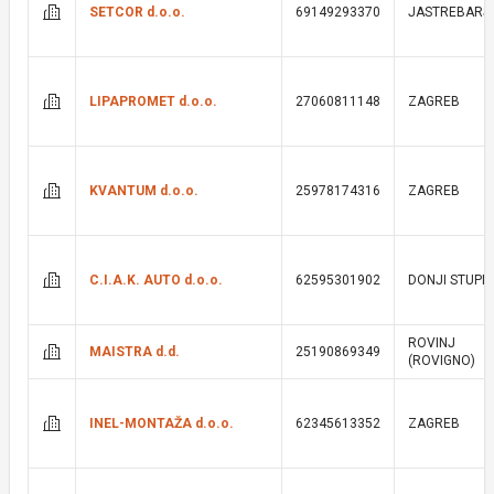
SETCOR d.o.o.
69149293370
JASTREBARS
LIPAPROMET d.o.o.
27060811148
ZAGREB
KVANTUM d.o.o.
25978174316
ZAGREB
C.I.A.K. AUTO d.o.o.
62595301902
DONJI STUPN
ROVINJ
MAISTRA d.d.
25190869349
(ROVIGNO)
INEL-MONTAŽA d.o.o.
62345613352
ZAGREB