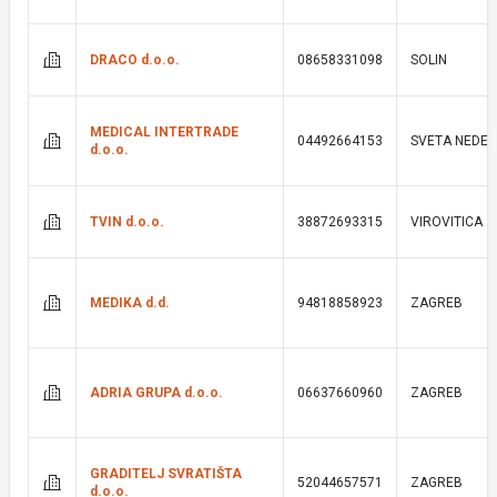
DRACO d.o.o.
08658331098
SOLIN
MEDICAL INTERTRADE
04492664153
SVETA NEDEL
d.o.o.
TVIN d.o.o.
38872693315
VIROVITICA
MEDIKA d.d.
94818858923
ZAGREB
ADRIA GRUPA d.o.o.
06637660960
ZAGREB
GRADITELJ SVRATIŠTA
52044657571
ZAGREB
d.o.o.