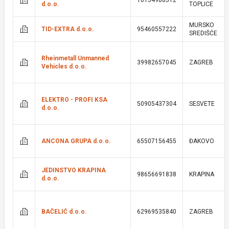
16154988512
d.o.o.
TOPLICE
MURSKO
TID-EXTRA d.o.o.
95460557222
SREDIŠĆE
Rheinmetall Unmanned
39982657045
ZAGREB
Vehicles d.o.o.
ELEKTRO - PROFI KSA
50905437304
SESVETE
d.o.o.
ANCONA GRUPA d.o.o.
65507156455
ĐAKOVO
JEDINSTVO KRAPINA
98656691838
KRAPINA
d.o.o.
BAČELIĆ d.o.o.
62969535840
ZAGREB