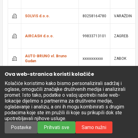
SOLVIS d.o.o.
80258164780
VARAŽDIN
AIRCASH d.o.o.
99833713101
ZAGREB
AUTO-BRUNO vl. Bruno
xxxxxxxxxxx
ZABOK
Gudan
Ova web-stranica koristi kolačiće
PROJECT 3 MOBILITY
49842564886
ZAGREB
Kolačiće koristimo kako bismo personalizirali sadržaj i
d.o.o.
oglase, omogućili značajke društvenih medija i analizirali
promet. Isto tako, podatke o vašoj upotrebi naše web-
lokacije dijelimo s partnerima za društvene medije,
oglašavanje i analizu, a oni ih mogu kombinirati s drugim
METRO Cash & Carry d.o.o.
38016445738
ZAGREB
podacima koje ste im pružili ili koje su prikupili dok ste
upotrebljavali njihove usluge.
Postavke
Prihvati sve
Samo nužni
DELTRON d.o.o.
36118056137
SPLIT