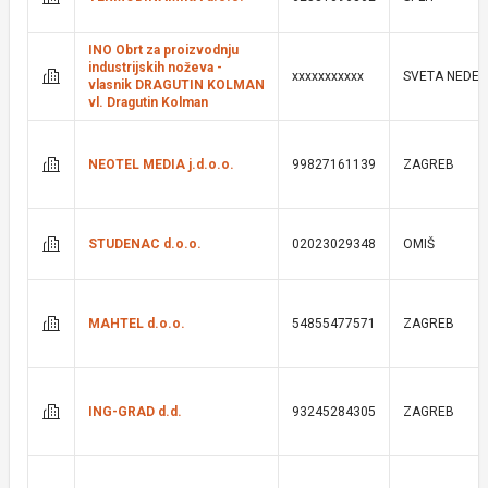
INO Obrt za proizvodnju
industrijskih noževa -
xxxxxxxxxxx
SVETA NEDEL
vlasnik DRAGUTIN KOLMAN
vl. Dragutin Kolman
NEOTEL MEDIA j.d.o.o.
99827161139
ZAGREB
STUDENAC d.o.o.
02023029348
OMIŠ
MAHTEL d.o.o.
54855477571
ZAGREB
ING-GRAD d.d.
93245284305
ZAGREB