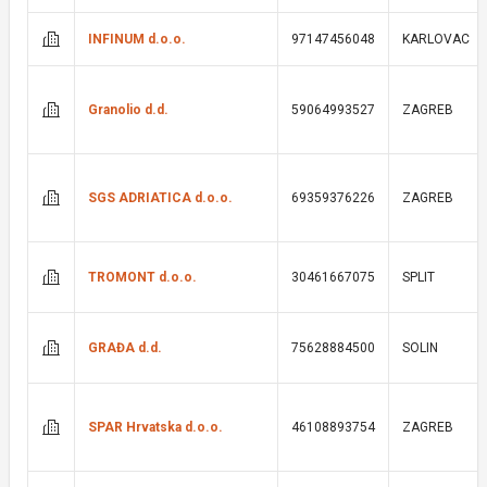
INFINUM d.o.o.
97147456048
KARLOVAC
Granolio d.d.
59064993527
ZAGREB
SGS ADRIATICA d.o.o.
69359376226
ZAGREB
TROMONT d.o.o.
30461667075
SPLIT
GRAĐA d.d.
75628884500
SOLIN
SPAR Hrvatska d.o.o.
46108893754
ZAGREB