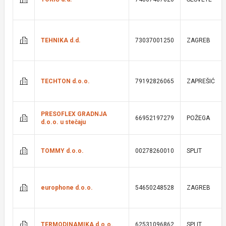
TEHNIKA d.d.
73037001250
ZAGREB
TECHTON d.o.o.
79192826065
ZAPREŠIĆ
PRESOFLEX GRADNJA
66952197279
POŽEGA
d.o.o. u stečaju
TOMMY d.o.o.
00278260010
SPLIT
europhone d.o.o.
54650248528
ZAGREB
TERMODINAMIKA d.o.o.
62531096862
SPLIT