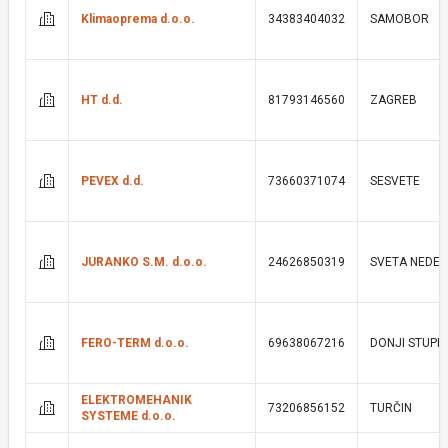
Klimaoprema d.o.o.
34383404032
SAMOBOR
HT d.d.
81793146560
ZAGREB
PEVEX d.d.
73660371074
SESVETE
JURANKO S.M. d.o.o.
24626850319
SVETA NEDEL
FERO-TERM d.o.o.
69638067216
DONJI STUPN
ELEKTROMEHANIK
73206856152
TURČIN
SYSTEME d.o.o.