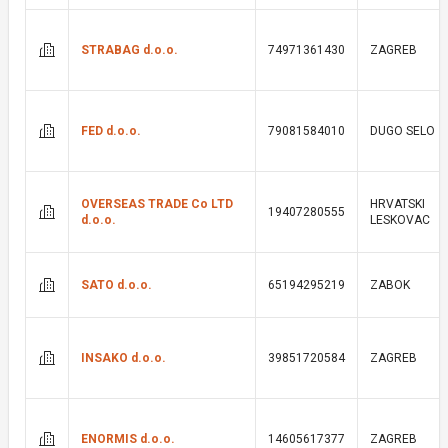
STRABAG d.o.o.
74971361430
ZAGREB
FED d.o.o.
79081584010
DUGO SELO
OVERSEAS TRADE Co LTD
HRVATSKI
19407280555
d.o.o.
LESKOVAC
SATO d.o.o.
65194295219
ZABOK
INSAKO d.o.o.
39851720584
ZAGREB
ENORMIS d.o.o.
14605617377
ZAGREB