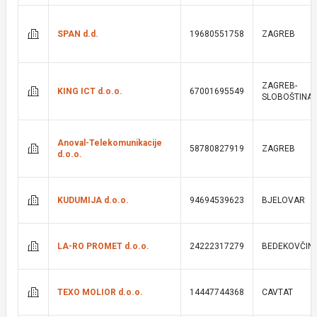
SPAN d.d.
19680551758
ZAGREB
ZAGREB-
KING ICT d.o.o.
67001695549
SLOBOŠTINA
Anoval-Telekomunikacije
58780827919
ZAGREB
d.o.o.
KUDUMIJA d.o.o.
94694539623
BJELOVAR
LA-RO PROMET d.o.o.
24222317279
BEDEKOVČIN
TEXO MOLIOR d.o.o.
14447744368
CAVTAT