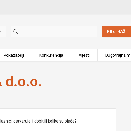
PRETRAŽI
Pokazatelji
Konkurencija
Vijesti
Dugotrajna ma
d.o.o.
nici, ostvaruje li dobit ili kolike su plaće?