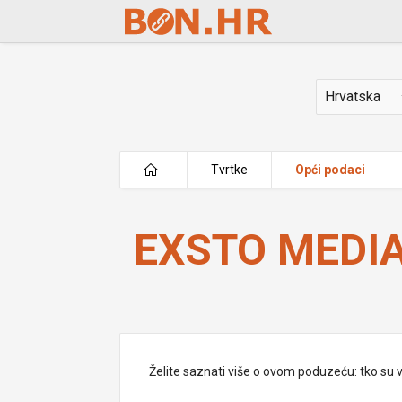
Skip to Main Content
Država
Tvrtke
Opći podaci
EXSTO MEDIA d.o.o.
EXSTO MEDIA 
Želite saznati više o ovom poduzeću: tko su vlas