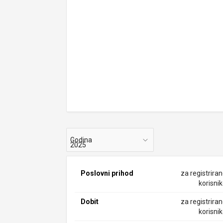
Godina
Poslovni prihod
za registrira
korisni
Dobit
za registrira
korisni