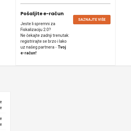
Pošaljite e-račun
SAZNAJTE VIŠE
Jeste li spremni za
Fiskalizaciju 2.0?
Ne čekajte zadnji trenutak:
registrirajte se brzo i lako
uz našeg partnera -
Tvoj
e-račun!
ne
ke
ne
ke