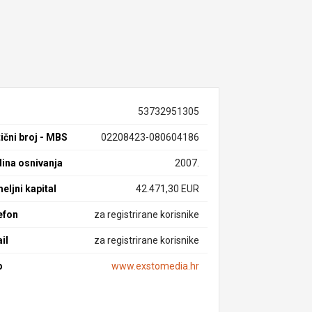
53732951305
ični broj - MBS
02208423-080604186
ina osnivanja
2007.
eljni kapital
42.471,30 EUR
efon
za registrirane korisnike
il
za registrirane korisnike
b
www.exstomedia.hr