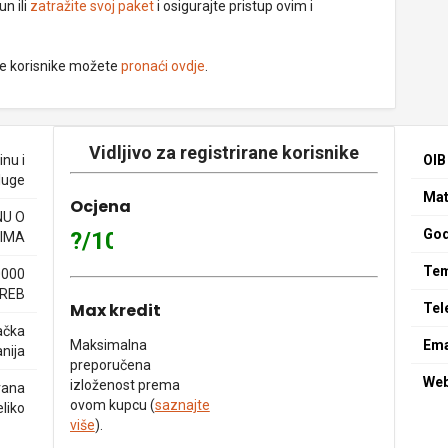
un ili
zatražite svoj paket
i osigurajte pristup ovim i
ne korisnike možete
pronaći ovdje
.
Vidljivo za registrirane korisnike
nu i
OIB
luge
Mat
Ocjena
NU O
God
?/10
IMA
Tem
0000
REB
Max kredit
Tel
ačka
Maksimalna
Ema
nija
preporučena
We
izloženost prema
rana
ovom kupcu (
saznajte
eliko
više
).