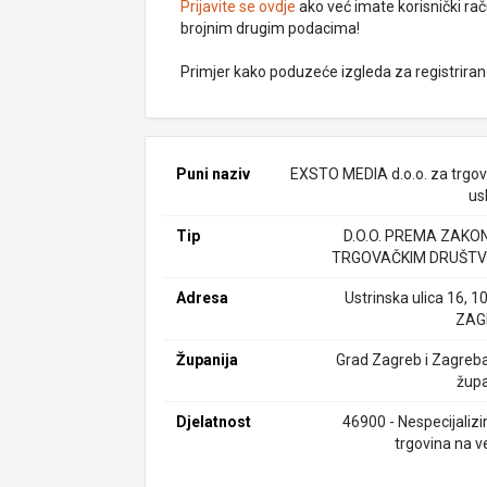
Prijavite se ovdje
ako već imate korisnički rač
brojnim drugim podacima!
Primjer kako poduzeće izgleda za registrira
Puni naziv
EXSTO MEDIA d.o.o. za trgovi
us
Tip
D.O.O. PREMA ZAKO
TRGOVAČKIM DRUŠTV
Adresa
Ustrinska ulica 16, 1
ZAG
Županija
Grad Zagreb i Zagreb
župa
Djelatnost
46900 - Nespecijalizi
trgovina na v