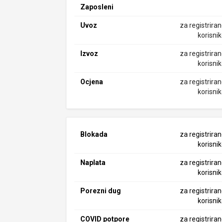
Zaposleni
Uvoz
za registrira
korisni
Izvoz
za registrira
korisni
Ocjena
za registrira
korisni
Blokada
za registrira
korisni
Naplata
za registrira
korisni
Porezni dug
za registrira
korisni
COVID potpore
za registrira