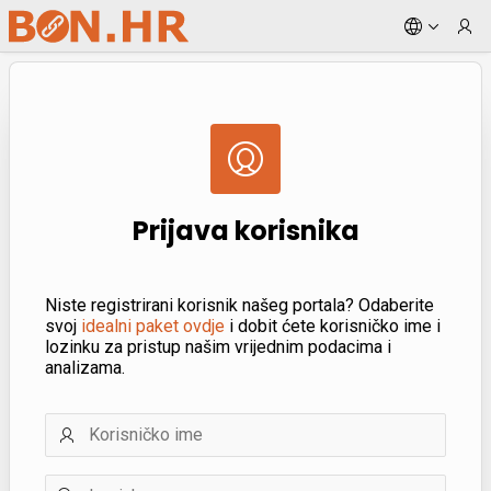
Skip to Main Content
Prijava korisnika
Niste registrirani korisnik našeg portala? Odaberite
svoj
idealni paket ovdje
i dobit ćete korisničko ime i
lozinku za pristup našim vrijednim podacima i
analizama.
Korisničko
ime
Lozinka