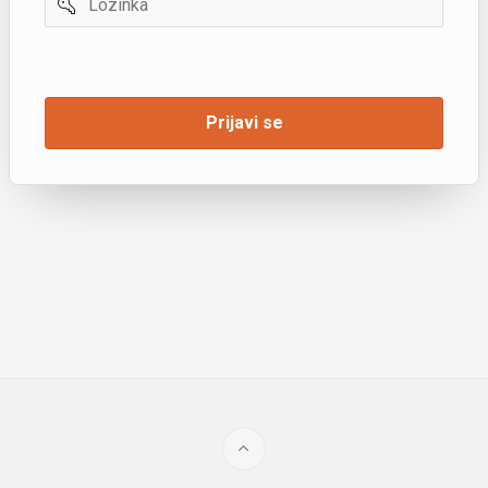
Zapamti
me
Prijavi se