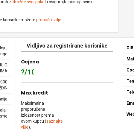
un ili
zatražite svoj paket
i osigurajte pristup ovim i
ne korisnike možete
pronaći ovdje
.
Vidljivo za registrirane korisnike
nju,
OIB
sluge
Mat
Ocjena
NU O
God
?/10
IMA
Tem
2000
DIN
Max kredit
Tel
nija
Maksimalna
Ema
preporučena
la i
We
izloženost prema
reme
ovom kupcu (
saznajte
više
).