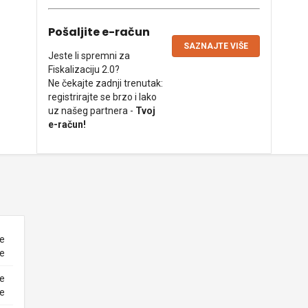
Pošaljite e-račun
SAZNAJTE VIŠE
Jeste li spremni za
Fiskalizaciju 2.0?
Ne čekajte zadnji trenutak:
registrirajte se brzo i lako
uz našeg partnera -
Tvoj
e-račun!
ne
ke
ne
ke