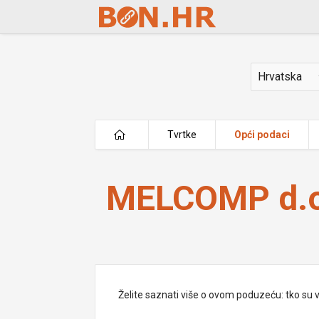
Skip to Main Content
Država
Tvrtke
Opći podaci
MELCOMP d.o.o.
MELCOMP d.o
Želite saznati više o ovom poduzeću: tko su vlas