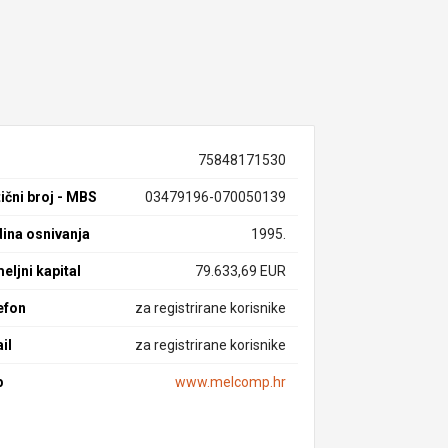
75848171530
ični broj - MBS
03479196-070050139
ina osnivanja
1995.
eljni kapital
79.633,69 EUR
efon
za registrirane korisnike
il
za registrirane korisnike
b
www.melcomp.hr