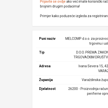
Prijavite se ovdje
ako već imate korisnički rač
brojnim drugim podacima!
Primjer kako poduzeće izgleda za registrira
Puni naziv
MELCOMP d.o.o. za proizvod
trgovinu i u
Tip
D.O.O. PREMA ZAKO
TRGOVAČKIM DRUŠTV
Adresa
Ivana Severa 15, 4
VARAŽ
Županija
Varaždinska župa
Djelatnost
26200 - Proizvodnja računa
periferne op