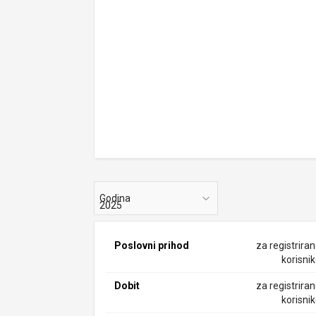
Godina
Poslovni prihod
za registrira
korisni
Dobit
za registrira
korisni