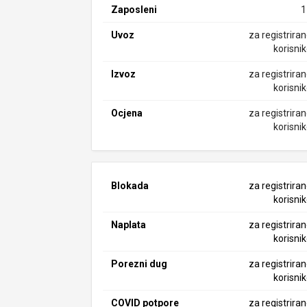
Zaposleni
1
Uvoz
za registrira
korisni
Izvoz
za registrira
korisni
Ocjena
za registrira
korisni
Blokada
za registrira
korisni
Naplata
za registrira
korisni
Porezni dug
za registrira
korisni
COVID potpore
za registrira