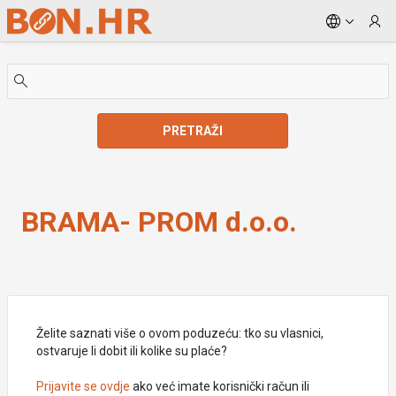
Skip to Main Content
PRETRAŽI
BRAMA- PROM d.o.o.
BRAMA- PROM d.o.o.
Želite saznati više o ovom poduzeću: tko su vlasnici,
ostvaruje li dobit ili kolike su plaće?
Prijavite se ovdje
ako već imate korisnički račun ili