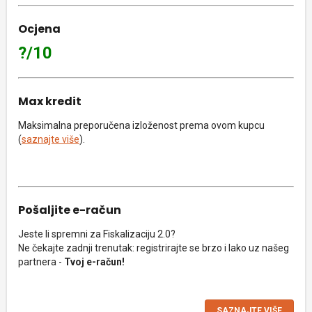
Ocjena
?/10
Max kredit
Maksimalna preporučena izloženost prema ovom kupcu
(
saznajte više
).
Pošaljite e-račun
Jeste li spremni za Fiskalizaciju 2.0?
Ne čekajte zadnji trenutak: registrirajte se brzo i lako uz našeg
partnera -
Tvoj e-račun!
SAZNAJTE VIŠE