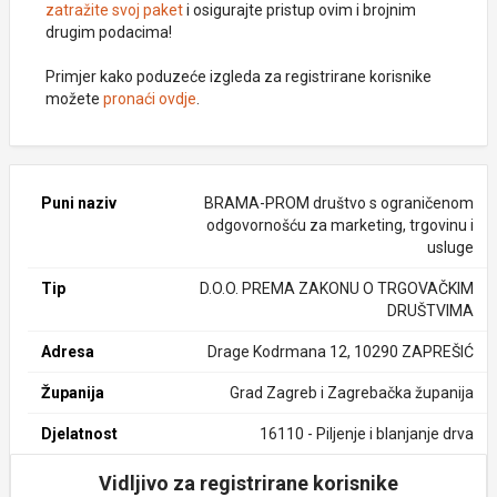
zatražite svoj paket
i osigurajte pristup ovim i brojnim
drugim podacima!
Primjer kako poduzeće izgleda za registrirane korisnike
možete
pronaći ovdje
.
Puni naziv
BRAMA-PROM društvo s ograničenom
odgovornošću za marketing, trgovinu i
usluge
Tip
D.O.O. PREMA ZAKONU O TRGOVAČKIM
DRUŠTVIMA
Adresa
Drage Kodrmana 12, 10290 ZAPREŠIĆ
Županija
Grad Zagreb i Zagrebačka županija
Djelatnost
16110 - Piljenje i blanjanje drva
Vidljivo za registrirane korisnike