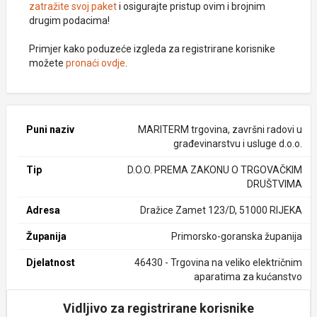
zatražite svoj paket
i osigurajte pristup ovim i brojnim
drugim podacima!
Primjer kako poduzeće izgleda za registrirane korisnike
možete
pronaći ovdje
.
Puni naziv
MARITERM trgovina, završni radovi u
građevinarstvu i usluge d.o.o.
Tip
D.O.O. PREMA ZAKONU O TRGOVAČKIM
DRUŠTVIMA
Adresa
Dražice Zamet 123/D, 51000 RIJEKA
Županija
Primorsko-goranska županija
Djelatnost
46430 - Trgovina na veliko električnim
aparatima za kućanstvo
Vidljivo za registrirane korisnike