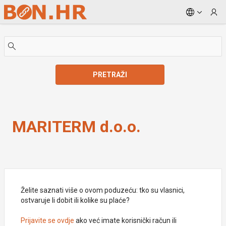
Skip to Main Content
PRETRAŽI
MARITERM d.o.o.
MARITERM d.o.o.
Želite saznati više o ovom poduzeću: tko su vlasnici,
ostvaruje li dobit ili kolike su plaće?
Prijavite se ovdje
ako već imate korisnički račun ili