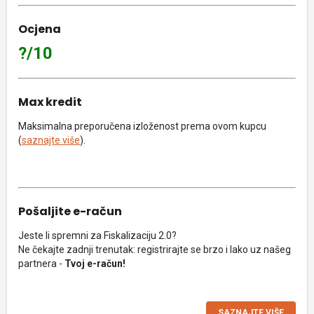
Ocjena
?/10
Max kredit
Maksimalna preporučena izloženost prema ovom kupcu
(
saznajte više
).
Pošaljite e-račun
Jeste li spremni za Fiskalizaciju 2.0?
Ne čekajte zadnji trenutak: registrirajte se brzo i lako uz našeg
partnera -
Tvoj e-račun!
SAZNAJTE VIŠE