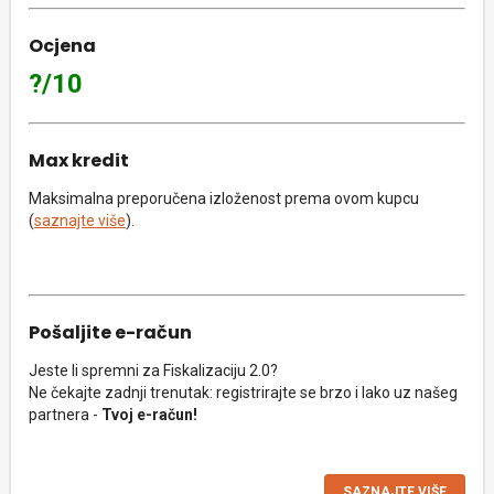
Ocjena
?/10
Max kredit
Maksimalna preporučena izloženost prema ovom kupcu
(
saznajte više
).
Pošaljite e-račun
Jeste li spremni za Fiskalizaciju 2.0?
Ne čekajte zadnji trenutak: registrirajte se brzo i lako uz našeg
partnera -
Tvoj e-račun!
SAZNAJTE VIŠE