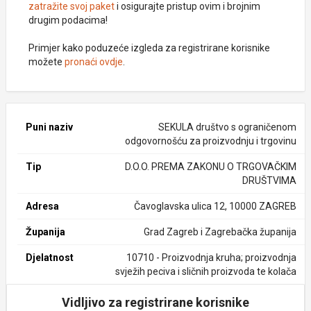
zatražite svoj paket
i osigurajte pristup ovim i brojnim
drugim podacima!
Primjer kako poduzeće izgleda za registrirane korisnike
možete
pronaći ovdje
.
Puni naziv
SEKULA društvo s ograničenom
odgovornošću za proizvodnju i trgovinu
Tip
D.O.O. PREMA ZAKONU O TRGOVAČKIM
DRUŠTVIMA
Adresa
Čavoglavska ulica 12, 10000 ZAGREB
Županija
Grad Zagreb i Zagrebačka županija
Djelatnost
10710 - Proizvodnja kruha; proizvodnja
svježih peciva i sličnih proizvoda te kolača
Vidljivo za registrirane korisnike