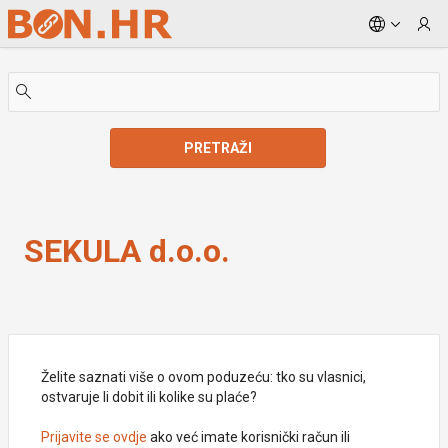
Skip to Main Content
PRETRAŽI
SEKULA d.o.o.
SEKULA d.o.o.
Želite saznati više o ovom poduzeću: tko su vlasnici,
ostvaruje li dobit ili kolike su plaće?
Prijavite se ovdje
ako već imate korisnički račun ili