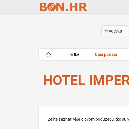
Skip to Main Content
Država
Tvrtke
Opći podaci
HOTEL IMPERIAL VODICE d.d.
HOTEL IMPER
Želite saznati više o ovom poduzeću: tko su vlas