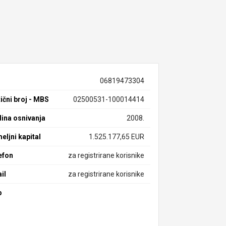
06819473304
ični broj - MBS
02500531-100014414
ina osnivanja
2008.
eljni kapital
1.525.177,65 EUR
efon
za registrirane korisnike
il
za registrirane korisnike
b