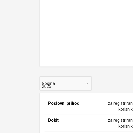
Godina
Poslovni prihod
za registrira
korisni
Dobit
za registrira
korisni