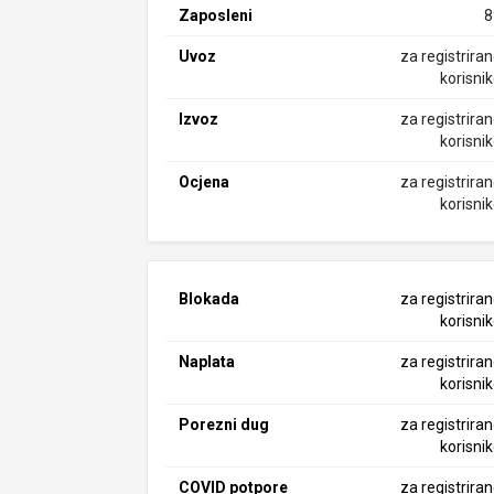
Zaposleni
8
Uvoz
za registrira
korisni
Izvoz
za registrira
korisni
Ocjena
za registrira
korisni
Blokada
za registrira
korisni
Naplata
za registrira
korisni
Porezni dug
za registrira
korisni
COVID potpore
za registrira