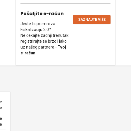
Pošaljite e-račun
SAZNAJTE VIŠE
Jeste li spremni za
Fiskalizaciju 2.0?
Ne čekajte zadnji trenutak:
registrirajte se brzo i lako
uz našeg partnera -
Tvoj
e-račun!
ne
ke
ne
ke