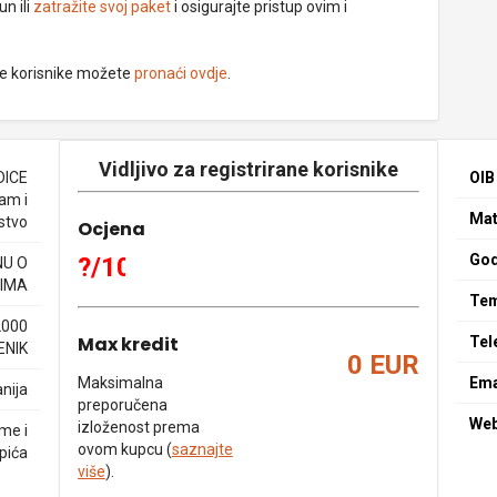
un ili
zatražite svoj paket
i osigurajte pristup ovim i
ne korisnike možete
pronaći ovdje
.
Vidljivo za registrirane korisnike
DICE
OIB
am i
Mat
jstvo
Ocjena
God
?/10
NU O
IMA
Tem
2000
Max kredit
Tel
ENIK
0 EUR
Maksimalna
Ema
nija
preporučena
We
izloženost prema
eme i
ovom kupcu (
saznajte
pića
više
).