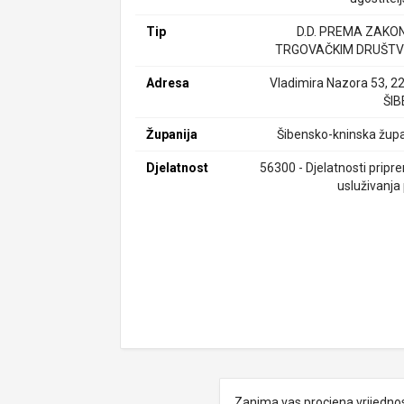
Tip
D.D. PREMA ZAKO
TRGOVAČKIM DRUŠTV
Adresa
Vladimira Nazora 53, 2
ŠIB
Županija
Šibensko-kninska župa
Djelatnost
56300 - Djelatnosti pripr
usluživanja 
Zanima vas procjena vrijedno