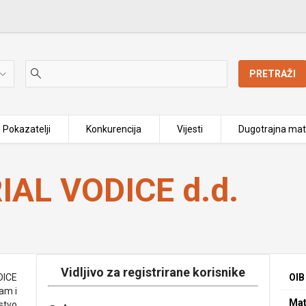
PRETRAŽI
Pokazatelji
Konkurencija
Vijesti
Dugotrajna mat
IAL VODICE d.d.
Vidljivo za registrirane korisnike
DICE
OIB
am i
Mat
jstvo