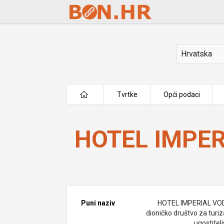
Skip to Main Content
Država
Tvrtke
Opći podaci
HOTEL IMPERIAL VODICE d.d.
HOTEL IMPER
Puni naziv
HOTEL IMPERIAL VO
dioničko društvo za turiz
ugostitel