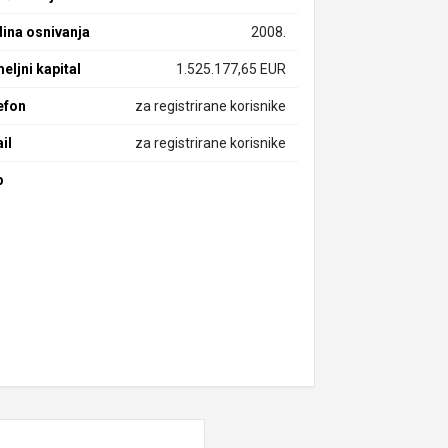
ina osnivanja
2008.
eljni kapital
1.525.177,65 EUR
efon
za registrirane korisnike
il
za registrirane korisnike
b