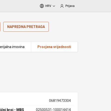
HRV
Prijava
NAPREDNA PRETRAGA
erijalna imovina
Procjena vrijednosti
06819473304
ični broj - MBS
02500531-100014414