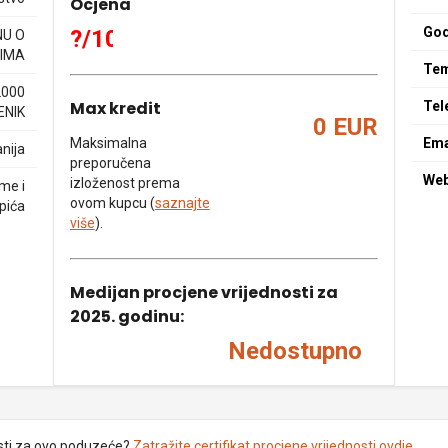
Ocjena
God
?/10
NU O
IMA
Tem
2000
Max kredit
Tel
ENIK
0 EUR
Maksimalna
Ema
nija
preporučena
We
izloženost prema
eme i
ovom kupcu (
saznajte
pića
više
).
Medijan procjene vrijednosti za
2025. godinu:
Nedostupno
sti za ovo poduzeće?
Zatražite certifikat procjene vrijednosti ovdje
.