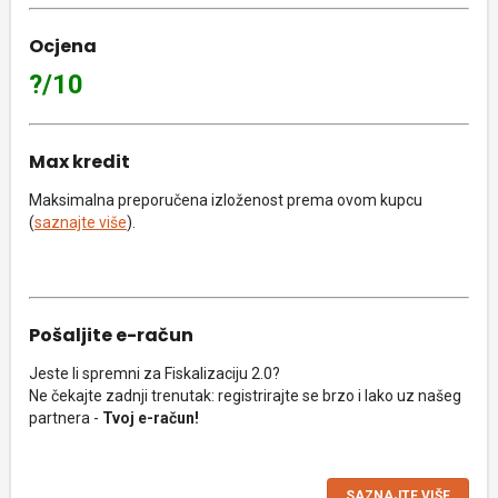
Ocjena
?/10
Max kredit
Maksimalna preporučena izloženost prema ovom kupcu
(
saznajte više
).
Pošaljite e-račun
Jeste li spremni za Fiskalizaciju 2.0?
Ne čekajte zadnji trenutak: registrirajte se brzo i lako uz našeg
partnera -
Tvoj e-račun!
SAZNAJTE VIŠE