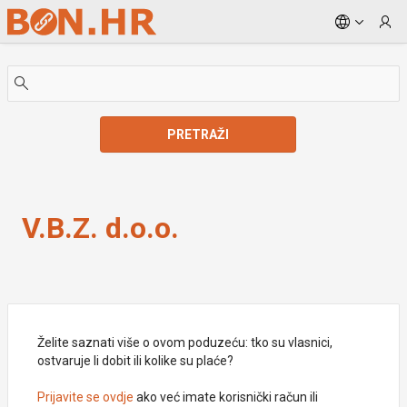
Skip to Main Content
PRETRAŽI
V.B.Z. d.o.o.
V.B.Z. d.o.o.
Želite saznati više o ovom poduzeću: tko su vlasnici,
ostvaruje li dobit ili kolike su plaće?
Prijavite se ovdje
ako već imate korisnički račun ili