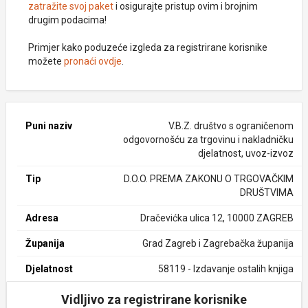
zatražite svoj paket
i osigurajte pristup ovim i brojnim
drugim podacima!
Primjer kako poduzeće izgleda za registrirane korisnike
možete
pronaći ovdje
.
Puni naziv
V.B.Z. društvo s ograničenom
odgovornošću za trgovinu i nakladničku
djelatnost, uvoz-izvoz
Tip
D.O.O. PREMA ZAKONU O TRGOVAČKIM
DRUŠTVIMA
Adresa
Dračevićka ulica 12, 10000 ZAGREB
Županija
Grad Zagreb i Zagrebačka županija
Djelatnost
58119 - Izdavanje ostalih knjiga
Vidljivo za registrirane korisnike