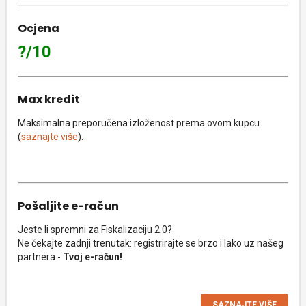
Ocjena
?/10
Max kredit
Maksimalna preporučena izloženost prema ovom kupcu
(
saznajte više
).
Pošaljite e-račun
Jeste li spremni za Fiskalizaciju 2.0?
Ne čekajte zadnji trenutak: registrirajte se brzo i lako uz našeg
partnera -
Tvoj e-račun!
SAZNAJTE VIŠE