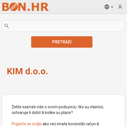
Skip to Main Content
PRETRAŽI
KIM d.o.o.
KIM d.o.o.
Želite saznati više o ovom poduzeću: tko su vlasnici,
ostvaruje li dobit ili kolike su plaće?
Prijavite se ovdje
ako već imate korisnički račun ili