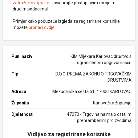
zatražite svoj paket
i osigurajte pristup ovim i brojnim
drugim podacima!
Primjer kako poduzeće izgleda za registrirane korisnike
možete
pronaći ovdje
.
Puni naziv
KIM Mljekara Karlovac društvo s
ograničenom odgovornošću
Tip
D.O.O. PREMA ZAKONU O TRGOVAČKIM
DRUŠTVIMA
Adresa
Mekušanska cesta 51, 47000 KARLOVAC
Županija
Karlovačka županija
Djelatnost
47270 - Trgovina na malo ostalim
prehrambenim proizvodima
Vidljivo za registrirane korisnike