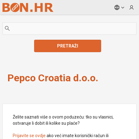
Skip to Main Content
PRETRAŽI
Pepco Croatia d.o.o.
Pepco Croatia d.o.o.
Želite saznati više o ovom poduzeću: tko su vlasnici,
ostvaruje li dobit ili kolike su plaće?
Prijavite se ovdje
ako već imate korisnički račun ili