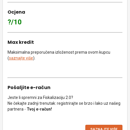
Ocjena
?/10
Max kredit
Maksimalna preporučena izloženost prema ovom kupcu
(
saznajte više
).
Pošaljite e-račun
Jeste li spremni za Fiskalizaciju 2.0?
Ne čekajte zadnji trenutak: registrirajte se brzo i lako uz našeg
partnera -
Tvoj e-račun!
SAZNAJTE VIŠE