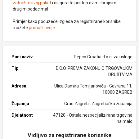
zatražite svoj paket
i osigurajte pristup ovim i brojnim
drugim podacima!
Primjer kako poduzeće izgleda za registrirane korisnike
možete
pronaći ovdje
.
Puni naziv
Pepco Croatia d.o.o. za usluge
Tip
D.O.O. PREMA ZAKONU O TRGOVAČKIM
DRUŠTVIMA
Adresa
Ulica Damira Tomljanovića - Gavrana 11,
10000 ZAGREB
Županija
Grad Zagreb i Zagrebačka županija
Djelatnost
47120 - Ostala nespecijalizirana trgovina
na malo
Vidljivo za registrirane korisnike