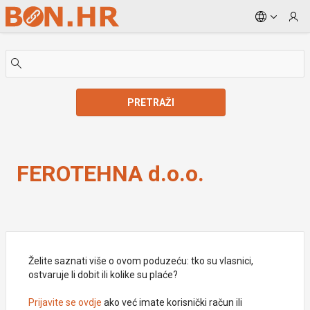
Skip to Main Content
PRETRAŽI
FEROTEHNA d.o.o.
FEROTEHNA d.o.o.
Želite saznati više o ovom poduzeću: tko su vlasnici,
ostvaruje li dobit ili kolike su plaće?
Prijavite se ovdje
ako već imate korisnički račun ili