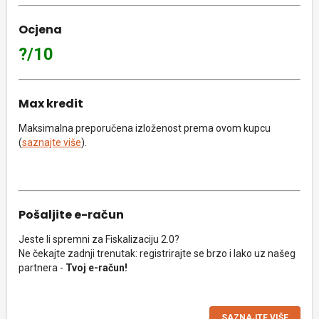
Ocjena
?/10
Max kredit
Maksimalna preporučena izloženost prema ovom kupcu
(
saznajte više
).
Pošaljite e-račun
Jeste li spremni za Fiskalizaciju 2.0?
Ne čekajte zadnji trenutak: registrirajte se brzo i lako uz našeg
partnera -
Tvoj e-račun!
SAZNAJTE VIŠE