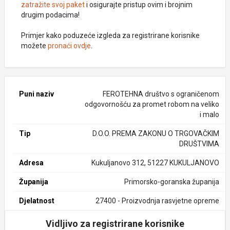
zatražite svoj paket
i osigurajte pristup ovim i brojnim
drugim podacima!
Primjer kako poduzeće izgleda za registrirane korisnike
možete
pronaći ovdje
.
Puni naziv
FEROTEHNA društvo s ograničenom
odgovornošću za promet robom na veliko
i malo
Tip
D.O.O. PREMA ZAKONU O TRGOVAČKIM
DRUŠTVIMA
Adresa
Kukuljanovo 312, 51227 KUKULJANOVO
Županija
Primorsko-goranska županija
Djelatnost
27400 - Proizvodnja rasvjetne opreme
Vidljivo za registrirane korisnike