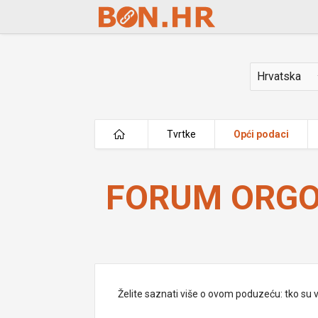
Skip to Main Content
Država
Tvrtke
Opći podaci
FORUM ORGO d.o.o.
FORUM ORGO 
Želite saznati više o ovom poduzeću: tko su vlas