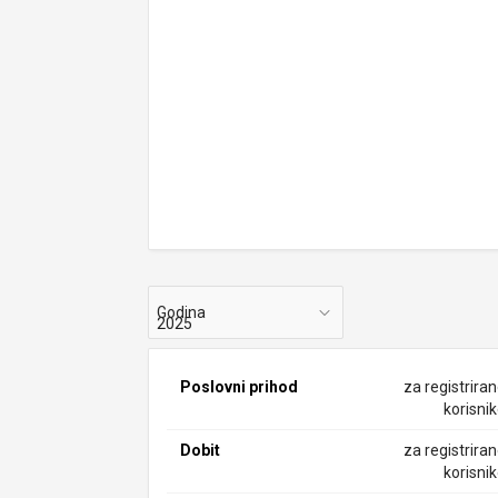
Godina
Poslovni prihod
za registrira
korisni
Dobit
za registrira
korisni