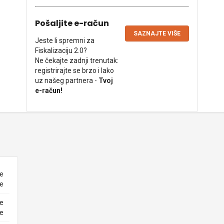
Pošaljite e-račun
SAZNAJTE VIŠE
Jeste li spremni za
Fiskalizaciju 2.0?
Ne čekajte zadnji trenutak:
registrirajte se brzo i lako
uz našeg partnera -
Tvoj
e-račun!
ne
ke
ne
ke