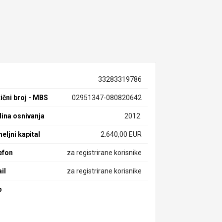
33283319786
ični broj - MBS
02951347-080820642
ina osnivanja
2012.
eljni kapital
2.640,00 EUR
efon
za registrirane korisnike
il
za registrirane korisnike
b