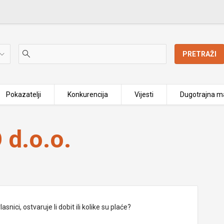
PRETRAŽI
Pokazatelji
Konkurencija
Vijesti
Dugotrajna ma
d.o.o.
nici, ostvaruje li dobit ili kolike su plaće?