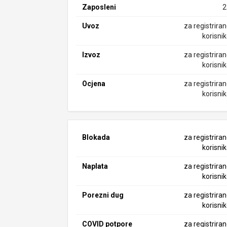
Zaposleni
2
Uvoz
za registrira
korisni
Izvoz
za registrira
korisni
Ocjena
za registrira
korisni
Blokada
za registrira
korisni
Naplata
za registrira
korisni
Porezni dug
za registrira
korisni
COVID potpore
za registrira