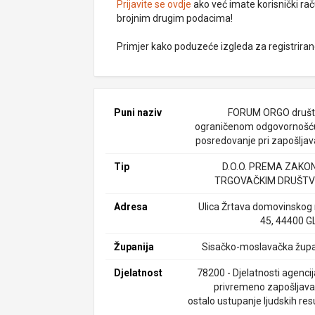
Prijavite se ovdje
ako već imate korisnički rač
brojnim drugim podacima!
Primjer kako poduzeće izgleda za registrira
Puni naziv
FORUM ORGO društ
ograničenom odgovornošć
posredovanje pri zapošljav
Tip
D.O.O. PREMA ZAKO
TRGOVAČKIM DRUŠTV
Adresa
Ulica Žrtava domovinskog 
45, 44400 G
Županija
Sisačko-moslavačka župa
Djelatnost
78200 - Djelatnosti agencij
privremeno zapošljavan
ostalo ustupanje ljudskih res