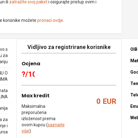
un ili
zatražite svoj paket
i osigurajte pristup ovim i
ne korisnike možete
pronaći ovdje
.
Vidljivo za registrirane korisnike
vo s
OIB
u za
Mat
anju
Ocjena
God
?/10
NU O
IMA
Tem
rata
Max kredit
Tel
LINA
0 EUR
Maksimalna
Ema
nija
preporučena
We
izloženost prema
a za
ovom kupcu (
saznajte
je i
više
).
ursa