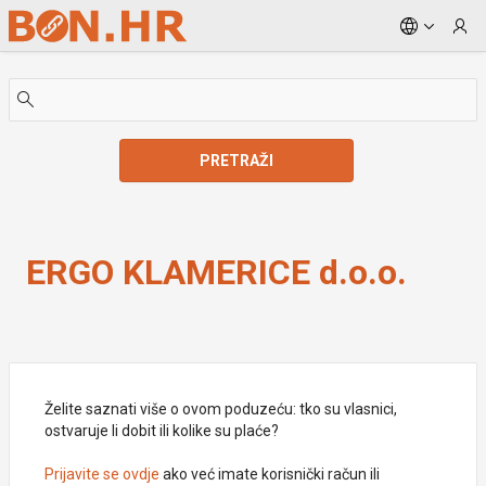
Skip to Main Content
PRETRAŽI
ERGO KLAMERICE d.o.o.
ERGO KLAMERICE d.o.o.
Želite saznati više o ovom poduzeću: tko su vlasnici,
ostvaruje li dobit ili kolike su plaće?
Prijavite se ovdje
ako već imate korisnički račun ili