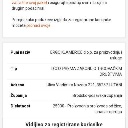
zatražite svoj paket
i osigurajte pristup ovim i brojnim
drugim podacima!
Primjer kako poduzeće izgleda za registrirane korisnike
možete
pronaći ovdje
.
Puni naziv
ERGO KLAMERICE d.o.o. za proizvodnju i
usluge
Tip
D.O.O. PREMA ZAKONU O TRGOVAČKIM
DRUŠTVIMA
Adresa
Ulica Vladimira Nazora 221, 35257 LUŽANI
Županija
Brodsko-posavska županija
Djelatnost
25930 - Proizvodnja proizvoda od žice,
lanaca i opruga
Vidljivo za registrirane korisnike