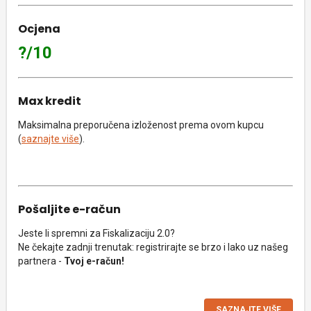
Ocjena
?/10
Max kredit
Maksimalna preporučena izloženost prema ovom kupcu
(
saznajte više
).
Pošaljite e-račun
Jeste li spremni za Fiskalizaciju 2.0?
Ne čekajte zadnji trenutak: registrirajte se brzo i lako uz našeg
partnera -
Tvoj e-račun!
SAZNAJTE VIŠE