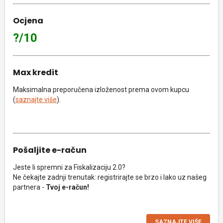
Ocjena
?/10
Max kredit
Maksimalna preporučena izloženost prema ovom kupcu
(
saznajte više
).
Pošaljite e-račun
Jeste li spremni za Fiskalizaciju 2.0?
Ne čekajte zadnji trenutak: registrirajte se brzo i lako uz našeg
partnera -
Tvoj e-račun!
SAZNAJTE VIŠE