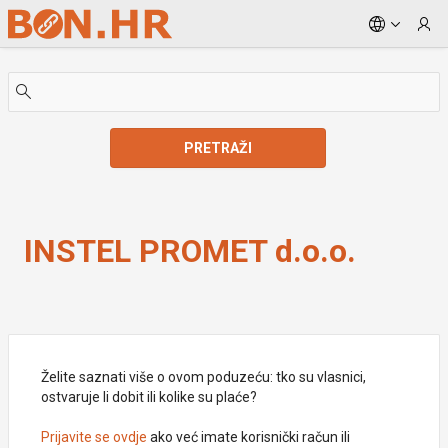
Skip to Main Content
PRETRAŽI
INSTEL PROMET d.o.o.
INSTEL PROMET d.o.o.
Želite saznati više o ovom poduzeću: tko su vlasnici,
ostvaruje li dobit ili kolike su plaće?
Prijavite se ovdje
ako već imate korisnički račun ili