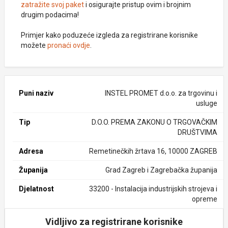
zatražite svoj paket
i osigurajte pristup ovim i brojnim
drugim podacima!
Primjer kako poduzeće izgleda za registrirane korisnike
možete
pronaći ovdje
.
Puni naziv
INSTEL PROMET d.o.o. za trgovinu i
usluge
Tip
D.O.O. PREMA ZAKONU O TRGOVAČKIM
DRUŠTVIMA
Adresa
Remetinečkih žrtava 16, 10000 ZAGREB
Županija
Grad Zagreb i Zagrebačka županija
Djelatnost
33200 - Instalacija industrijskih strojeva i
opreme
Vidljivo za registrirane korisnike