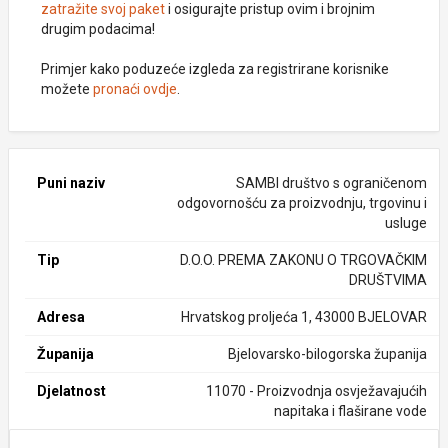
zatražite svoj paket
i osigurajte pristup ovim i brojnim
drugim podacima!
Primjer kako poduzeće izgleda za registrirane korisnike
možete
pronaći ovdje
.
Puni naziv
SAMBI društvo s ograničenom
odgovornošću za proizvodnju, trgovinu i
usluge
Tip
D.O.O. PREMA ZAKONU O TRGOVAČKIM
DRUŠTVIMA
Adresa
Hrvatskog proljeća 1, 43000 BJELOVAR
Županija
Bjelovarsko-bilogorska županija
Djelatnost
11070 - Proizvodnja osvježavajućih
napitaka i flaširane vode