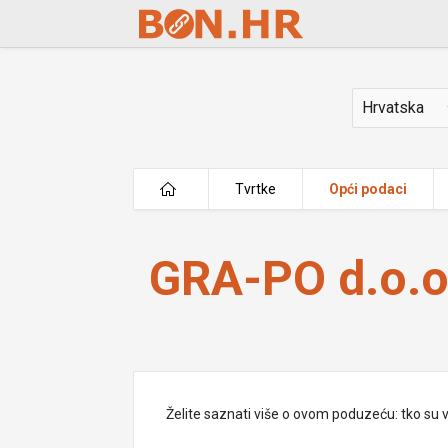
Skip to Main Content
Država
Tvrtke
Opći podaci
GRA-PO d.o.o.
GRA-PO d.o.o
Želite saznati više o ovom poduzeću: tko su vlas