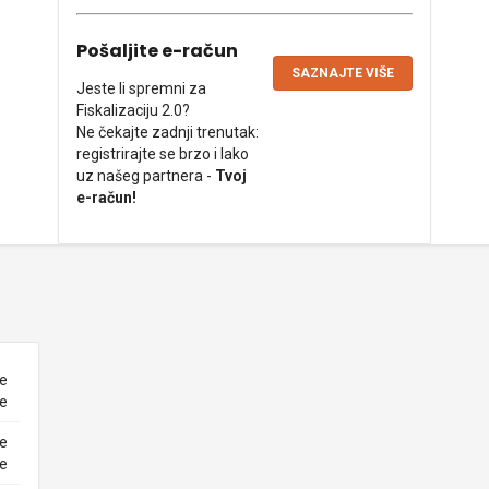
Pošaljite e-račun
SAZNAJTE VIŠE
Jeste li spremni za
Fiskalizaciju 2.0?
Ne čekajte zadnji trenutak:
registrirajte se brzo i lako
uz našeg partnera -
Tvoj
e-račun!
ne
ke
ne
ke