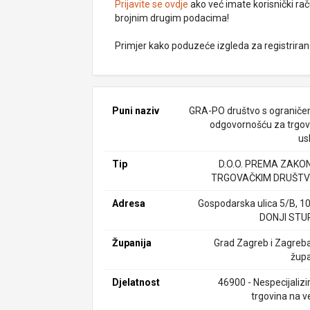
Prijavite se ovdje
ako već imate korisnički rač
brojnim drugim podacima!
Primjer kako poduzeće izgleda za registrira
Puni naziv
GRA-PO društvo s ogranič
odgovornošću za trgovi
us
Tip
D.O.O. PREMA ZAKO
TRGOVAČKIM DRUŠTV
Adresa
Gospodarska ulica 5/B, 1
DONJI STU
Županija
Grad Zagreb i Zagreb
župa
Djelatnost
46900 - Nespecijalizi
trgovina na v