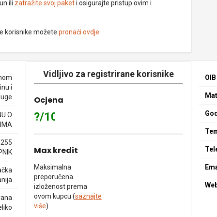
un ili
zatražite svoj paket
i osigurajte pristup ovim i
ne korisnike možete
pronaći ovdje
.
Vidljivo za registrirane korisnike
enom
OIB
nu i
Mat
luge
Ocjena
God
?/10
NU O
IMA
Tem
0255
Max kredit
Tel
PNIK
Maksimalna
Ema
ačka
preporučena
nija
We
izloženost prema
ovom kupcu (
saznajte
rana
više
).
eliko