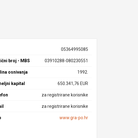
05364995085
ični broj - MBS
03910288-080230551
ina osnivanja
1992.
eljni kapital
650.341,76 EUR
efon
za registrirane korisnike
il
za registrirane korisnike
b
www.gra-po.hr