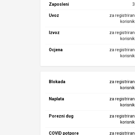
Zaposleni
3
Uvoz
za registrira
korisni
Izvoz
za registrira
korisni
Ocjena
za registrira
korisni
Blokada
za registrira
korisni
Naplata
za registrira
korisni
Porezni dug
za registrira
korisni
COVID potpore
za registrira