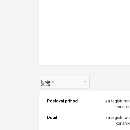
Godina
Poslovni prihod
za registrira
korisni
Dobit
za registrira
korisni