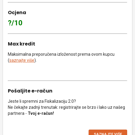
Ocjena
?/10
Max kredit
Maksimalna preporučena izloženost prema ovom kupcu
(
saznajte više
).
Pošaljite e-račun
Jeste li spremni za Fiskalizaciju 2.0?
Ne čekajte zadnji trenutak: registrirajte se brzo i lako uz našeg
partnera -
Tvoj e-račun!
SAZNAJTE VIŠE