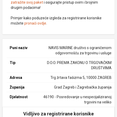
zatražite svoj paket
i osigurajte pristup ovim i brojnim
drugim podacima!
Primjer kako poduzeće izgleda za registrirane korisnike
možete
pronaći ovdje
.
Puni naziv
NAVIS MARINE društvo s ograničenom
odgovornošću za trgovinu i usluge
Tip
D.O.O. PREMA ZAKONU O TRGOVAČKIM
DRUŠTVIMA
Adresa
Trg žrtava fašizma 5, 10000 ZAGREB
Županija
Grad Zagreb i Zagrebačka županija
Djelatnost
46190 - Posredovanje u nespecijaliziranoj
trgovini na veliko
Vidljivo za registrirane korisnike