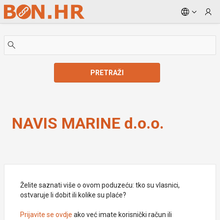
Skip to Main Content
PRETRAŽI
NAVIS MARINE d.o.o.
NAVIS MARINE d.o.o.
Želite saznati više o ovom poduzeću: tko su vlasnici,
ostvaruje li dobit ili kolike su plaće?
Prijavite se ovdje
ako već imate korisnički račun ili