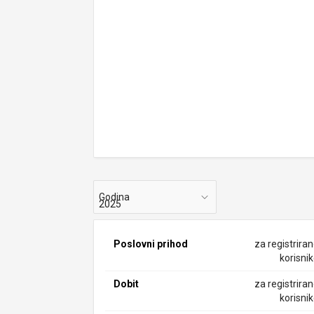
Godina
Poslovni prihod
za registrira
korisni
Dobit
za registrira
korisni