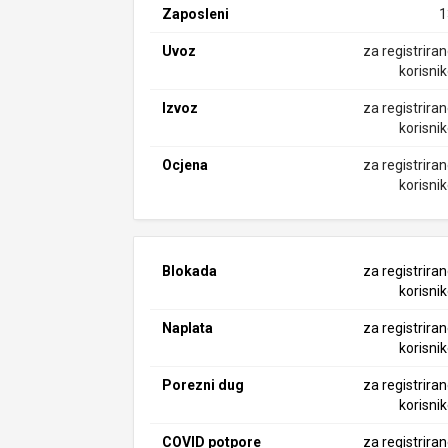
Zaposleni
1
Uvoz
za registrira
korisni
Izvoz
za registrira
korisni
Ocjena
za registrira
korisni
Blokada
za registrira
korisni
Naplata
za registrira
korisni
Porezni dug
za registrira
korisni
COVID potpore
za registrira