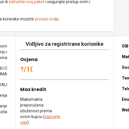
un ili
zatražite svoj paket
i osigurajte pristup ovim i
ne korisnike možete
pronaći ovdje
.
Vidljivo za registrirane korisnike
enom
OIB
ju i
Mat
 vina
Ocjena
God
?/10
NU O
IMA
Tem
KALI
Max kredit
Tel
nija
Maksimalna
Ema
preporučena
anje
We
izloženost prema
zila
ovom kupcu (
saznajte
više
).