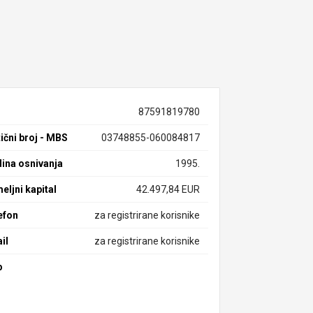
87591819780
ični broj - MBS
03748855-060084817
ina osnivanja
1995.
eljni kapital
42.497,84 EUR
efon
za registrirane korisnike
il
za registrirane korisnike
b