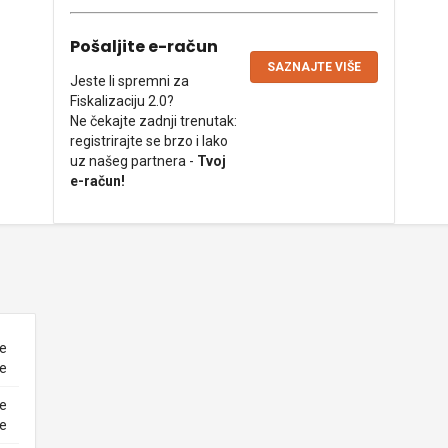
Pošaljite e-račun
SAZNAJTE VIŠE
Jeste li spremni za
Fiskalizaciju 2.0?
Ne čekajte zadnji trenutak:
registrirajte se brzo i lako
uz našeg partnera -
Tvoj
e-račun!
ne
ke
ne
ke