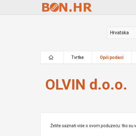
Skip to Main Content
Država
Tvrtke
Opći podaci
OLVIN d.o.o.
OLVIN d.o.o.
Želite saznati više o ovom poduzeću: tko su vlas