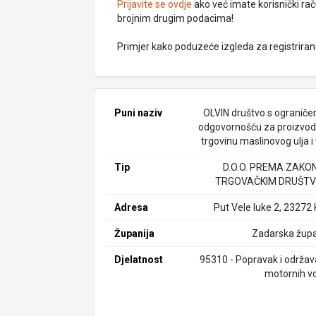
Prijavite se ovdje
ako već imate korisnički rač
brojnim drugim podacima!
Primjer kako poduzeće izgleda za registrira
Puni naziv
OLVIN društvo s ogranič
odgovornošću za proizvodn
trgovinu maslinovog ulja i
Tip
D.O.O. PREMA ZAKO
TRGOVAČKIM DRUŠTV
Adresa
Put Vele luke 2, 23272 
Županija
Zadarska župa
Djelatnost
95310 - Popravak i održav
motornih vo