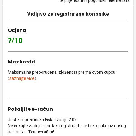
te prijenosnih i pogonskih elemenata
Vidljivo za registrirane korisnike
Ocjena
?/10
Max kredit
Maksimalna preporučena izloženost prema ovom kupcu
(
saznajte više
).
Pošaljite e-račun
Jeste li spremni za Fiskalizaciju 2.0?
Ne čekajte zadnji trenutak: registrirajte se brzo i lako uz našeg
partnera -
Tvoj e-račun!