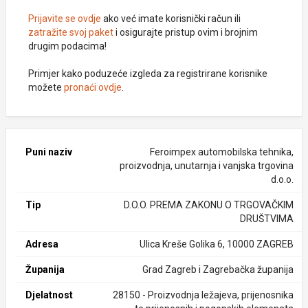
Prijavite se ovdje
ako već imate korisnički račun ili
zatražite svoj paket
i osigurajte pristup ovim i brojnim
drugim podacima!
Primjer kako poduzeće izgleda za registrirane korisnike
možete
pronaći ovdje
.
Puni naziv
Feroimpex automobilska tehnika,
proizvodnja, unutarnja i vanjska trgovina
d.o.o.
Tip
D.O.O. PREMA ZAKONU O TRGOVAČKIM
DRUŠTVIMA
Adresa
Ulica Kreše Golika 6, 10000 ZAGREB
Županija
Grad Zagreb i Zagrebačka županija
Djelatnost
28150 - Proizvodnja ležajeva, prijenosnika