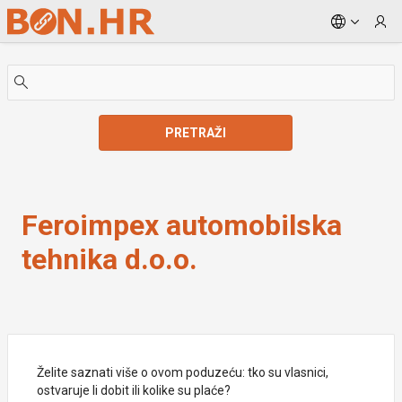
Skip to Main Content
PRETRAŽI
Feroimpex automobilska tehnika d.o.o.
Feroimpex automobilska
tehnika d.o.o.
Želite saznati više o ovom poduzeću: tko su vlasnici,
ostvaruje li dobit ili kolike su plaće?