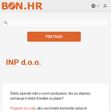
Skip to Main Content
PRETRAŽI
INP d.o.o.
INP d.o.o.
Želite saznati više o ovom poduzeću: tko su vlasnici,
ostvaruje li dobit ili kolike su plaće?
Prijavite se ovdje
ako već imate korisnički račun ili