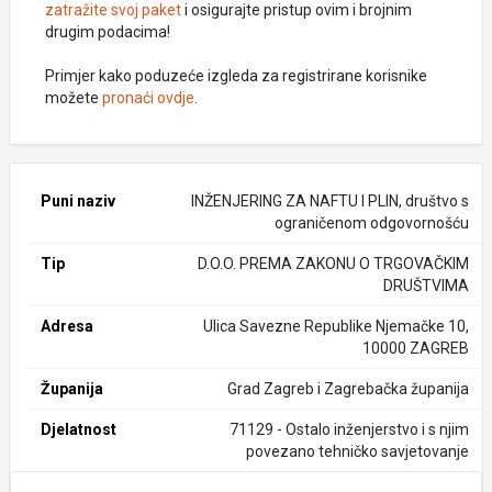
zatražite svoj paket
i osigurajte pristup ovim i brojnim
drugim podacima!
Primjer kako poduzeće izgleda za registrirane korisnike
možete
pronaći ovdje
.
Puni naziv
INŽENJERING ZA NAFTU I PLIN, društvo s
ograničenom odgovornošću
Tip
D.O.O. PREMA ZAKONU O TRGOVAČKIM
DRUŠTVIMA
Adresa
Ulica Savezne Republike Njemačke 10,
10000 ZAGREB
Županija
Grad Zagreb i Zagrebačka županija
Djelatnost
71129 - Ostalo inženjerstvo i s njim
povezano tehničko savjetovanje