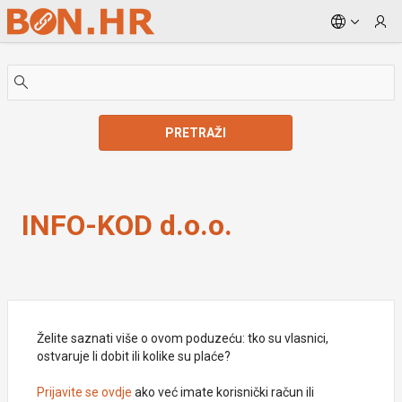
Skip to Main Content
PRETRAŽI
INFO-KOD d.o.o.
INFO-KOD d.o.o.
Želite saznati više o ovom poduzeću: tko su vlasnici,
ostvaruje li dobit ili kolike su plaće?
Prijavite se ovdje
ako već imate korisnički račun ili