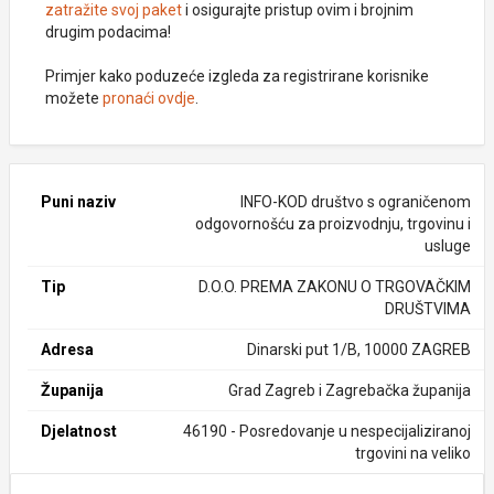
zatražite svoj paket
i osigurajte pristup ovim i brojnim
drugim podacima!
Primjer kako poduzeće izgleda za registrirane korisnike
možete
pronaći ovdje
.
Puni naziv
INFO-KOD društvo s ograničenom
odgovornošću za proizvodnju, trgovinu i
usluge
Tip
D.O.O. PREMA ZAKONU O TRGOVAČKIM
DRUŠTVIMA
Adresa
Dinarski put 1/B, 10000 ZAGREB
Županija
Grad Zagreb i Zagrebačka županija
Djelatnost
46190 - Posredovanje u nespecijaliziranoj
trgovini na veliko