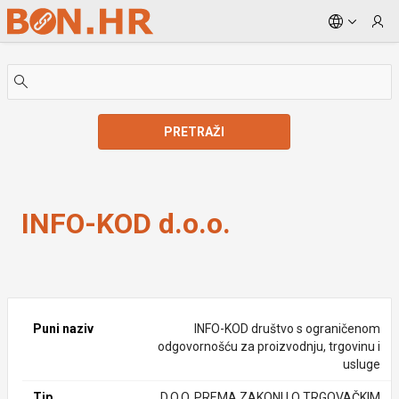
Skip to Main Content
PRETRAŽI
INFO-KOD d.o.o.
INFO-KOD d.o.o.
Puni naziv
INFO-KOD društvo s ograničenom
odgovornošću za proizvodnju, trgovinu i
usluge
Tip
D.O.O. PREMA ZAKONU O TRGOVAČKIM