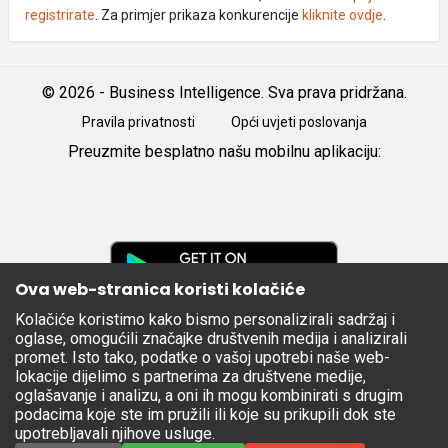
registrirate
. Za primjer prikaza konkurencije
kliknite ovdje
.
© 2026 - Business Intelligence. Sva prava pridržana.
Pravila privatnosti
Opći uvjeti poslovanja
Preuzmite besplatno našu mobilnu aplikaciju:
Android
iOS
Google
Play
Ova web-stranica koristi kolačiće
Kolačiće koristimo kako bismo personalizirali sadržaj i
Apple
oglase, omogućili značajke društvenih medija i analizirali
Store
promet. Isto tako, podatke o vašoj upotrebi naše web-
lokacije dijelimo s partnerima za društvene medije,
oglašavanje i analizu, a oni ih mogu kombinirati s drugim
podacima koje ste im pružili ili koje su prikupili dok ste
upotrebljavali njihove usluge.