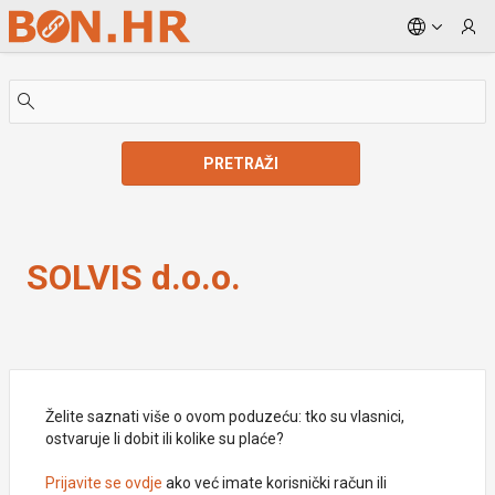
Skip to Main Content
PRETRAŽI
SOLVIS d.o.o.
SOLVIS d.o.o.
Želite saznati više o ovom poduzeću: tko su vlasnici,
ostvaruje li dobit ili kolike su plaće?
Prijavite se ovdje
ako već imate korisnički račun ili