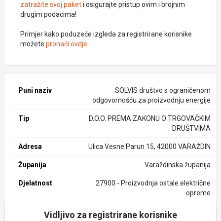
zatražite svoj paket
i osigurajte pristup ovim i brojnim
drugim podacima!
Primjer kako poduzeće izgleda za registrirane korisnike
možete
pronaći ovdje
.
Puni naziv
SOLVIS društvo s ograničenom
odgovornošću za proizvodnju energije
Tip
D.O.O. PREMA ZAKONU O TRGOVAČKIM
DRUŠTVIMA
Adresa
Ulica Vesne Parun 15, 42000 VARAŽDIN
Županija
Varaždinska županija
Djelatnost
27900 - Proizvodnja ostale električne
opreme
Vidljivo za registrirane korisnike