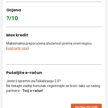
Ocjena
?/10
Max kredit
Maksimalna preporučena izloženost prema ovom kupcu
(
saznajte više
).
Pošaljite e-račun
Jeste li spremni za Fiskalizaciju 2.0?
Ne čekajte zadnji trenutak: registrirajte se brzo i lako uz našeg
partnera -
Tvoj e-račun!
SAZNAJTE VIŠE