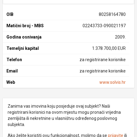
OIB
80258164780
Matični broj - MBS
02243733-090021197
Godina osnivanja
2009.
Temeljni kapital
1.378.700,00 EUR
Telefon
za registrirane korisnike
Email
za registrirane korisnike
Web
www.solvis.hr
Zanima vas imovina koju posjeduje ovaj subjekt? Naši
registrirani korisnici na ovom mjestu mogu pronaći vrijedna
zemljišta ili nekretnine u vlasništvu određenog poslovnog
subjekta.
Ako želite koristiti ovu funkcionalnost, molimo da se
prijavite
ili