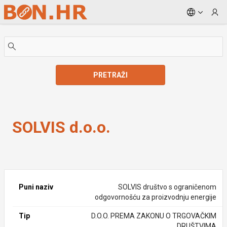
Skip to Main Content
PRETRAŽI
SOLVIS d.o.o.
SOLVIS d.o.o.
Puni naziv
SOLVIS društvo s ograničenom
odgovornošću za proizvodnju energije
Tip
D.O.O. PREMA ZAKONU O TRGOVAČKIM
DRUŠTVIMA