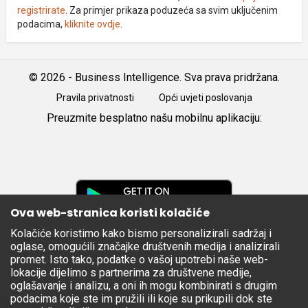
registrirate
. Za primjer prikaza poduzeća sa svim uključenim
podacima,
kliknite ovdje
.
© 2026 - Business Intelligence. Sva prava pridržana.
Pravila privatnosti
Opći uvjeti poslovanja
Preuzmite besplatno našu mobilnu aplikaciju:
Android
iOS
Google
Play
Ova web-stranica koristi kolačiće
Kolačiće koristimo kako bismo personalizirali sadržaj i
Apple
oglase, omogućili značajke društvenih medija i analizirali
Store
promet. Isto tako, podatke o vašoj upotrebi naše web-
lokacije dijelimo s partnerima za društvene medije,
oglašavanje i analizu, a oni ih mogu kombinirati s drugim
podacima koje ste im pružili ili koje su prikupili dok ste