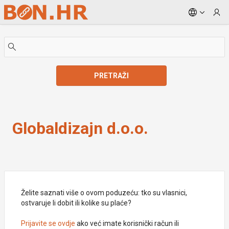
Skip to Main Content
PRETRAŽI
Globaldizajn d.o.o.
Globaldizajn d.o.o.
Želite saznati više o ovom poduzeću: tko su vlasnici,
ostvaruje li dobit ili kolike su plaće?
Prijavite se ovdje
ako već imate korisnički račun ili