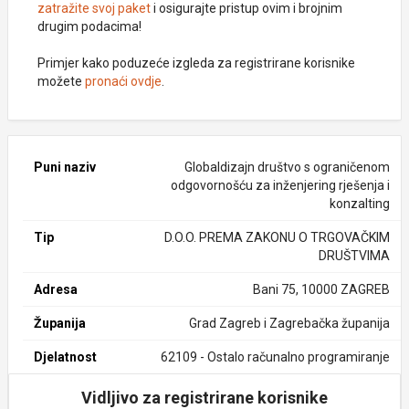
zatražite svoj paket
i osigurajte pristup ovim i brojnim
drugim podacima!
Primjer kako poduzeće izgleda za registrirane korisnike
možete
pronaći ovdje
.
Puni naziv
Globaldizajn društvo s ograničenom
odgovornošću za inženjering rješenja i
konzalting
Tip
D.O.O. PREMA ZAKONU O TRGOVAČKIM
DRUŠTVIMA
Adresa
Bani 75, 10000 ZAGREB
Županija
Grad Zagreb i Zagrebačka županija
Djelatnost
62109 - Ostalo računalno programiranje
Vidljivo za registrirane korisnike