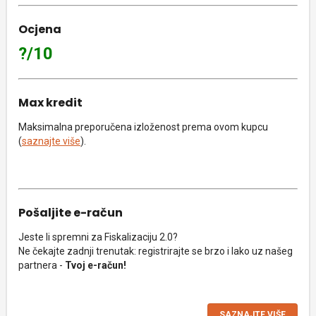
Ocjena
?/10
Max kredit
Maksimalna preporučena izloženost prema ovom kupcu
(
saznajte više
).
Pošaljite e-račun
Jeste li spremni za Fiskalizaciju 2.0?
Ne čekajte zadnji trenutak: registrirajte se brzo i lako uz našeg
partnera -
Tvoj e-račun!
SAZNAJTE VIŠE