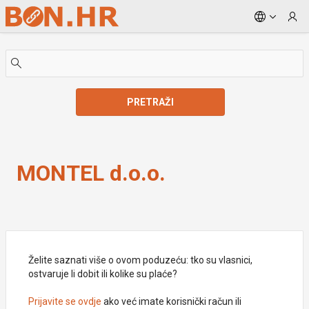
Skip to Main Content
PRETRAŽI
MONTEL d.o.o.
MONTEL d.o.o.
Želite saznati više o ovom poduzeću: tko su vlasnici,
ostvaruje li dobit ili kolike su plaće?
Prijavite se ovdje
ako već imate korisnički račun ili