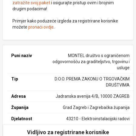
zatražite svoj paket
i osigurajte pristup ovim i brojnim
drugim podacima!
Primjer kako poduzeće izgleda za registrirane korisnike
možete
pronaći ovdje
.
Puni naziv
MONTEL društvo s ograničenom
odgovornošću za graditeljstvo, trgovinu i
usluge
Tip
D.O.O. PREMA ZAKONU O TRGOVAČKIM
DRUŠTVIMA
Adresa
Jadranska avenija 4/B, 10000 ZAGREB
Županija
Grad Zagreb i Zagrebačka županija
Djelatnost
43210 - Elektroinstalacijski radovi
Vidljivo za registrirane korisnike