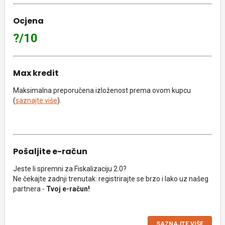
Ocjena
?/10
Max kredit
Maksimalna preporučena izloženost prema ovom kupcu
(
saznajte više
).
Pošaljite e-račun
Jeste li spremni za Fiskalizaciju 2.0?
Ne čekajte zadnji trenutak: registrirajte se brzo i lako uz našeg
partnera -
Tvoj e-račun!
SAZNAJTE VIŠE