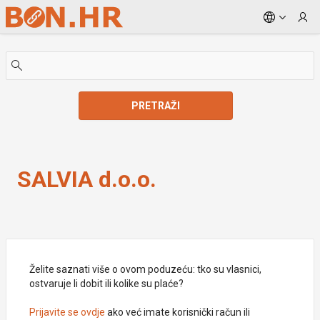
Skip to Main Content
PRETRAŽI
SALVIA d.o.o.
SALVIA d.o.o.
Želite saznati više o ovom poduzeću: tko su vlasnici,
ostvaruje li dobit ili kolike su plaće?
Prijavite se ovdje
ako već imate korisnički račun ili