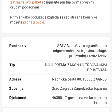
zatražite svoj paket
i osigurajte pristup ovim i brojnim
drugim podacima!
Primjer kako poduzeće izgleda za registrirane korisnike
možete
pronaći ovdje
.
Puni naziv
SALVIA, društvo s ograničenom
odgovornošću za trgovinu, usluge,
proizvodnju, uvoz-izvoz
Tip
D.O.O. PREMA ZAKONU O TRGOVAČKIM
DRUŠTVIMA
Adresa
Radnička cesta 80, 10000 ZAGREB
Županija
Grad Zagreb i Zagrebačka županija
Djelatnost
46380 - Trgovina na veliko ostalom
hranom