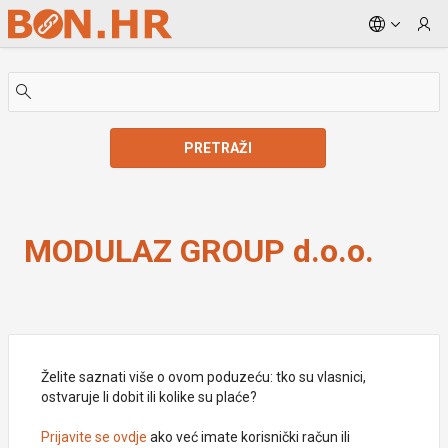
Skip to Main Content
PRETRAŽI
MODULAZ GROUP d.o.o.
MODULAZ GROUP d.o.o.
Želite saznati više o ovom poduzeću: tko su vlasnici,
ostvaruje li dobit ili kolike su plaće?
Prijavite se ovdje
ako već imate korisnički račun ili