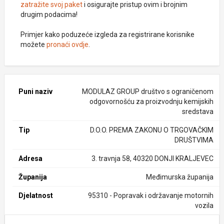
zatražite svoj paket
i osigurajte pristup ovim i brojnim
drugim podacima!
Primjer kako poduzeće izgleda za registrirane korisnike
možete
pronaći ovdje
.
Puni naziv
MODULAZ GROUP društvo s ograničenom
odgovornošću za proizvodnju kemijskih
sredstava
Tip
D.O.O. PREMA ZAKONU O TRGOVAČKIM
DRUŠTVIMA
Adresa
3. travnja 58, 40320 DONJI KRALJEVEC
Županija
Međimurska županija
Djelatnost
95310 - Popravak i održavanje motornih
vozila