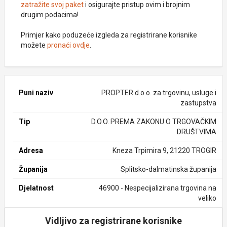
zatražite svoj paket
i osigurajte pristup ovim i brojnim
drugim podacima!
Primjer kako poduzeće izgleda za registrirane korisnike
možete
pronaći ovdje
.
Puni naziv
PROPTER d.o.o. za trgovinu, usluge i
zastupstva
Tip
D.O.O. PREMA ZAKONU O TRGOVAČKIM
DRUŠTVIMA
Adresa
Kneza Trpimira 9, 21220 TROGIR
Županija
Splitsko-dalmatinska županija
Djelatnost
46900 - Nespecijalizirana trgovina na
veliko
Vidljivo za registrirane korisnike