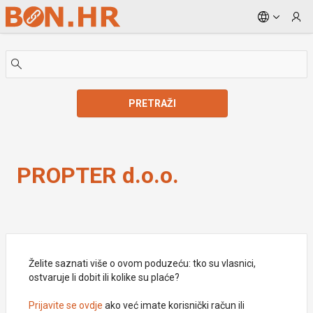
Skip to Main Content
PRETRAŽI
PROPTER d.o.o.
PROPTER d.o.o.
Želite saznati više o ovom poduzeću: tko su vlasnici,
ostvaruje li dobit ili kolike su plaće?
Prijavite se ovdje
ako već imate korisnički račun ili