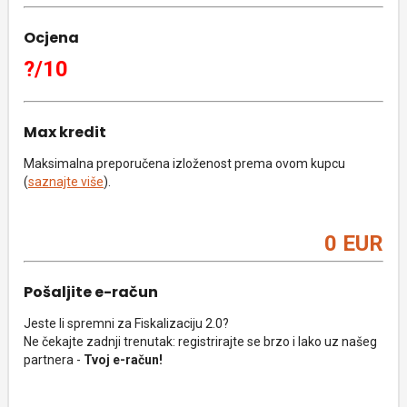
Ocjena
?/10
Max kredit
Maksimalna preporučena izloženost prema ovom kupcu
(
saznajte više
).
0 EUR
Pošaljite e-račun
Jeste li spremni za Fiskalizaciju 2.0?
Ne čekajte zadnji trenutak: registrirajte se brzo i lako uz našeg
partnera -
Tvoj e-račun!