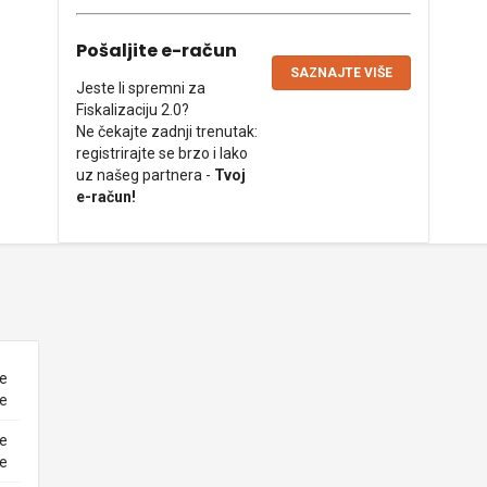
Pošaljite e-račun
SAZNAJTE VIŠE
Jeste li spremni za
Fiskalizaciju 2.0?
Ne čekajte zadnji trenutak:
registrirajte se brzo i lako
uz našeg partnera -
Tvoj
e-račun!
ne
ke
ne
ke