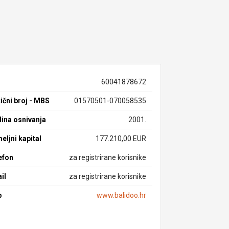
60041878672
ični broj - MBS
01570501-070058535
ina osnivanja
2001.
eljni kapital
177.210,00 EUR
efon
za registrirane korisnike
il
za registrirane korisnike
b
www.balidoo.hr