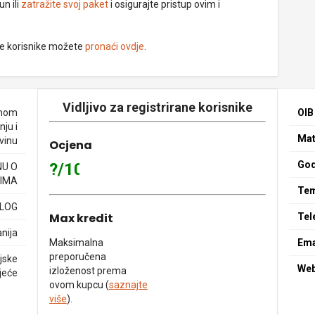
un ili
zatražite svoj paket
i osigurajte pristup ovim i
ne korisnike možete
pronaći ovdje
.
Vidljivo za registrirane korisnike
enom
OIB
ju i
Mat
vinu
Ocjena
God
?/10
NU O
IMA
Tem
ELOG
Max kredit
Tel
nija
Maksimalna
Ema
preporučena
jske
We
izloženost prema
jeće
ovom kupcu (
saznajte
više
).