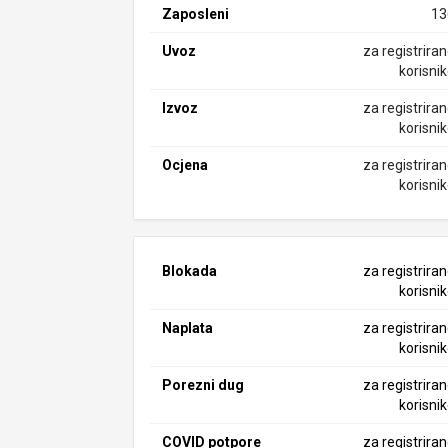
Zaposleni
13
Uvoz
za registrira
korisni
Izvoz
za registrira
korisni
Ocjena
za registrira
korisni
Blokada
za registrira
korisni
Naplata
za registrira
korisni
Porezni dug
za registrira
korisni
COVID potpore
za registrira