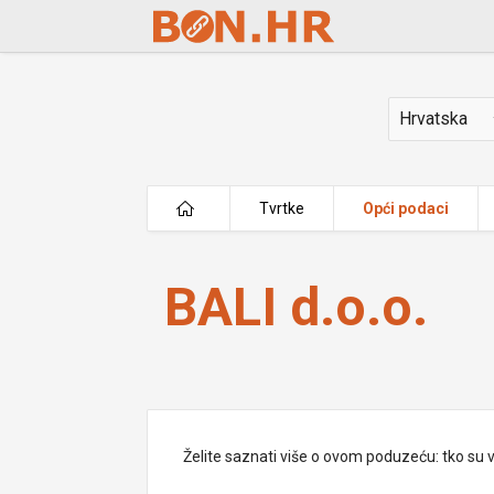
Skip to Main Content
Država
Tvrtke
Opći podaci
BALI d.o.o.
BALI d.o.o.
Želite saznati više o ovom poduzeću: tko su vlas