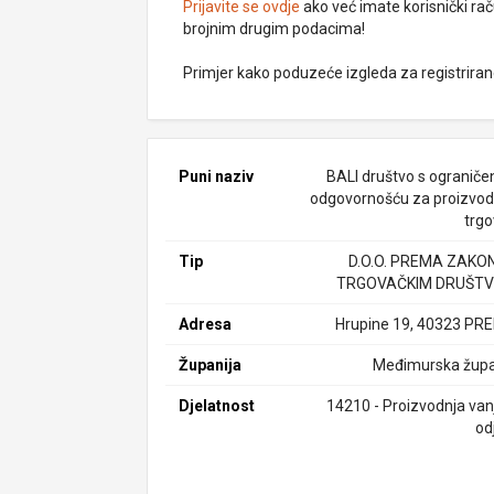
Prijavite se ovdje
ako već imate korisnički rač
brojnim drugim podacima!
Primjer kako poduzeće izgleda za registrira
Puni naziv
BALI društvo s ogranič
odgovornošću za proizvodn
trgo
Tip
D.O.O. PREMA ZAKO
TRGOVAČKIM DRUŠTV
Adresa
Hrupine 19, 40323 PR
Županija
Međimurska župa
Djelatnost
14210 - Proizvodnja van
od