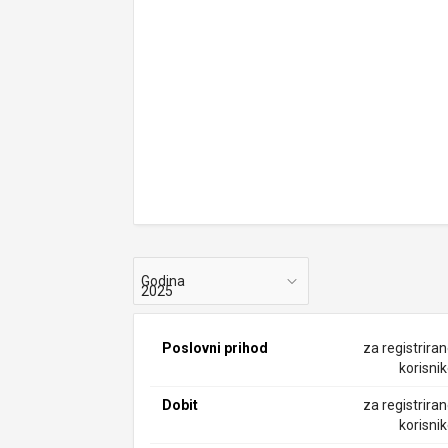
Godina
Poslovni prihod
za registrira
korisni
Dobit
za registrira
korisni