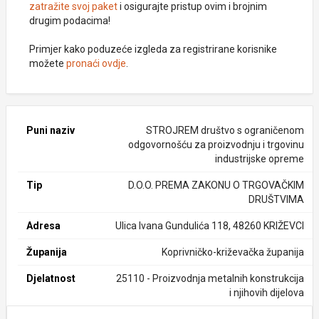
zatražite svoj paket
i osigurajte pristup ovim i brojnim
drugim podacima!
Primjer kako poduzeće izgleda za registrirane korisnike
možete
pronaći ovdje
.
Puni naziv
STROJREM društvo s ograničenom
odgovornošću za proizvodnju i trgovinu
industrijske opreme
Tip
D.O.O. PREMA ZAKONU O TRGOVAČKIM
DRUŠTVIMA
Adresa
Ulica Ivana Gundulića 118, 48260 KRIŽEVCI
Županija
Koprivničko-križevačka županija
Djelatnost
25110 - Proizvodnja metalnih konstrukcija
i njihovih dijelova