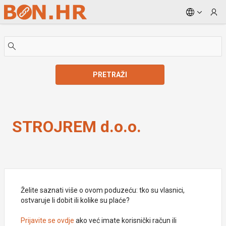
Skip to Main Content
PRETRAŽI
STROJREM d.o.o.
STROJREM d.o.o.
Želite saznati više o ovom poduzeću: tko su vlasnici,
ostvaruje li dobit ili kolike su plaće?
Prijavite se ovdje
ako već imate korisnički račun ili