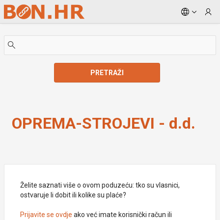
Skip to Main Content
PRETRAŽI
OPREMA-STROJEVI - d.d.
OPREMA-STROJEVI - d.d.
Želite saznati više o ovom poduzeću: tko su vlasnici,
ostvaruje li dobit ili kolike su plaće?
Prijavite se ovdje
ako već imate korisnički račun ili