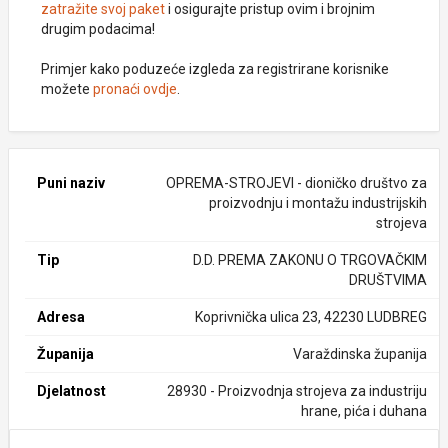
zatražite svoj paket
i osigurajte pristup ovim i brojnim
drugim podacima!
Primjer kako poduzeće izgleda za registrirane korisnike
možete
pronaći ovdje
.
Puni naziv
OPREMA-STROJEVI - dioničko društvo za
proizvodnju i montažu industrijskih
strojeva
Tip
D.D. PREMA ZAKONU O TRGOVAČKIM
DRUŠTVIMA
Adresa
Koprivnička ulica 23, 42230 LUDBREG
Županija
Varaždinska županija
Djelatnost
28930 - Proizvodnja strojeva za industriju
hrane, pića i duhana