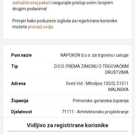
zatražite svoj paket
i osigurajte pristup ovim i brojnim
drugim podacima!
Primjer kako poduzeće izgleda za registrirane korisnike
možete
pronaći ovdje
.
Puni naziv
NAPOKON d.o.o. za trgovinu i usluge
Tip
D.O.O. PREMA ZAKONU O TRGOVAČKIM
DRUŠTVIMA
Adresa
Sveti Vid - Miholjice 105/D, 51511
MALINSKA
Županija
Primorsko-goranska županija
Djelatnost
71111 - Arhitektonsko projektiranje
Vidljivo za registrirane korisnike