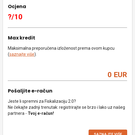
Ocjena
?/10
Max kredit
Maksimalna preporučena izloženost prema ovom kupcu
(
saznajte više
).
0 EUR
Pošaljite e-račun
Jeste li spremni za Fiskalizaciju 2.0?
Ne čekajte zadnji trenutak: registrirajte se brzo i lako uz našeg
partnera -
Tvoj e-račun!
SAZNAJTE VIŠE