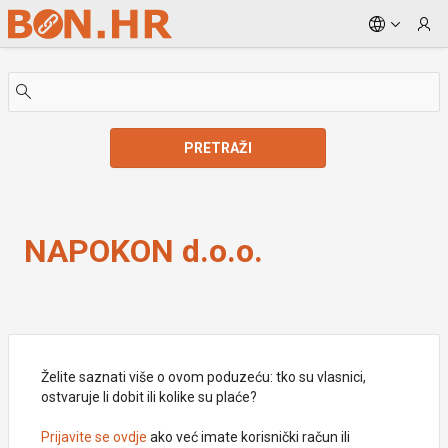
Skip to Main Content
PRETRAŽI
NAPOKON d.o.o.
NAPOKON d.o.o.
Želite saznati više o ovom poduzeću: tko su vlasnici,
ostvaruje li dobit ili kolike su plaće?
Prijavite se ovdje
ako već imate korisnički račun ili