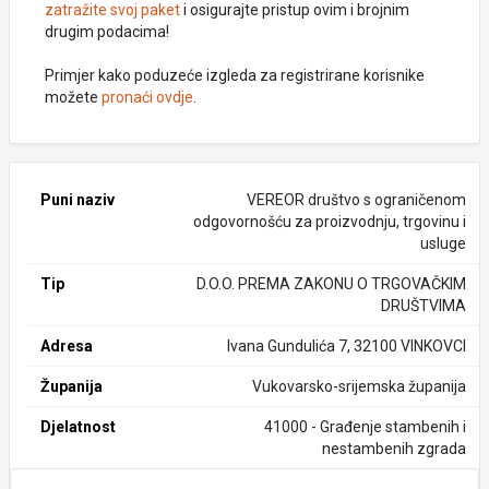
zatražite svoj paket
i osigurajte pristup ovim i brojnim
drugim podacima!
Primjer kako poduzeće izgleda za registrirane korisnike
možete
pronaći ovdje
.
Puni naziv
VEREOR društvo s ograničenom
odgovornošću za proizvodnju, trgovinu i
usluge
Tip
D.O.O. PREMA ZAKONU O TRGOVAČKIM
DRUŠTVIMA
Adresa
Ivana Gundulića 7, 32100 VINKOVCI
Županija
Vukovarsko-srijemska županija
Djelatnost
41000 - Građenje stambenih i
nestambenih zgrada