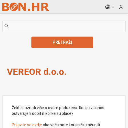
Skip to Main Content
PRETRAŽI
VEREOR d.o.o.
VEREOR d.o.o.
Želite saznati više o ovom poduzeću: tko su vlasnici,
ostvaruje li dobit ili kolike su plaće?
Prijavite se ovdje
ako već imate korisnički račun ili