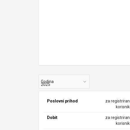
Godina
Poslovni prihod
za registrira
korisni
Dobit
za registrira
korisni