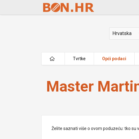
Skip to Main Content
Država
Tvrtke
Opći podaci
Master Martini Hrvatska d.o.o.
Master Martin
Želite saznati više o ovom poduzeću: tko su vlas