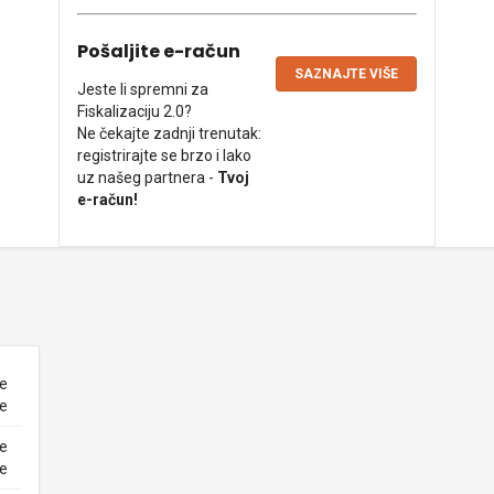
Pošaljite e-račun
SAZNAJTE VIŠE
Jeste li spremni za
Fiskalizaciju 2.0?
Ne čekajte zadnji trenutak:
registrirajte se brzo i lako
uz našeg partnera -
Tvoj
e-račun!
ne
ke
ne
ke