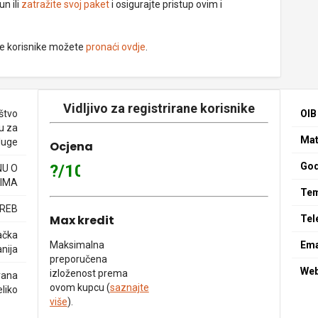
un ili
zatražite svoj paket
i osigurajte pristup ovim i
ne korisnike možete
pronaći ovdje
.
Vidljivo za registrirane korisnike
štvo
OIB
u za
Mat
sluge
Ocjena
God
?/10
NU O
IMA
Tem
GREB
Max kredit
Tel
ačka
Maksimalna
Ema
nija
preporučena
We
izloženost prema
rana
ovom kupcu (
saznajte
eliko
više
).