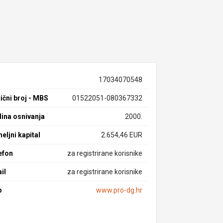
17034070548
ični broj - MBS
01522051-080367332
ina osnivanja
2000.
eljni kapital
2.654,46 EUR
efon
za registrirane korisnike
il
za registrirane korisnike
b
www.pro-dg.hr