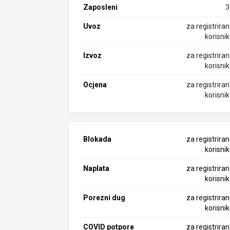
Zaposleni
3
Uvoz
za registrira
korisni
Izvoz
za registrira
korisni
Ocjena
za registrira
korisni
Blokada
za registrira
korisni
Naplata
za registrira
korisni
Porezni dug
za registrira
korisni
COVID potpore
za registrira