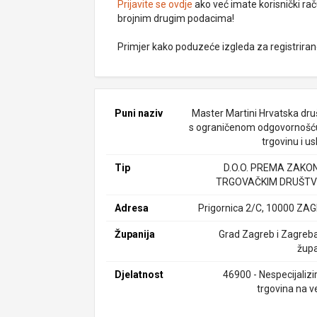
Prijavite se ovdje
ako već imate korisnički rač
brojnim drugim podacima!
Primjer kako poduzeće izgleda za registrira
Puni naziv
Master Martini Hrvatska dru
s ograničenom odgovornošć
trgovinu i u
Tip
D.O.O. PREMA ZAKO
TRGOVAČKIM DRUŠTV
Adresa
Prigornica 2/C, 10000 ZA
Županija
Grad Zagreb i Zagreb
župa
Djelatnost
46900 - Nespecijalizi
trgovina na v