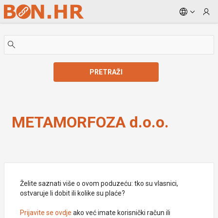
Skip to Main Content
PRETRAŽI
METAMORFOZA d.o.o.
METAMORFOZA d.o.o.
Želite saznati više o ovom poduzeću: tko su vlasnici,
ostvaruje li dobit ili kolike su plaće?
Prijavite se ovdje
ako već imate korisnički račun ili