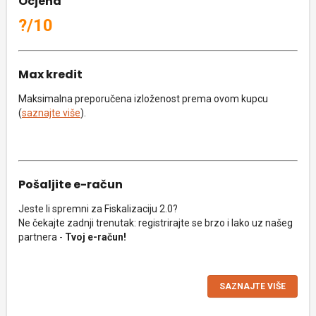
Ocjena
?/10
Max kredit
Maksimalna preporučena izloženost prema ovom kupcu
(
saznajte više
).
Pošaljite e-račun
Jeste li spremni za Fiskalizaciju 2.0?
Ne čekajte zadnji trenutak: registrirajte se brzo i lako uz našeg
partnera -
Tvoj e-račun!
SAZNAJTE VIŠE