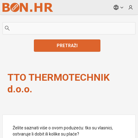
Skip to Main Content
PRETRAŽI
TTO THERMOTECHNIK d.o.o.
TTO THERMOTECHNIK
d.o.o.
Želite saznati više o ovom poduzeću: tko su vlasnici,
ostvaruje li dobit ili kolike su plaće?