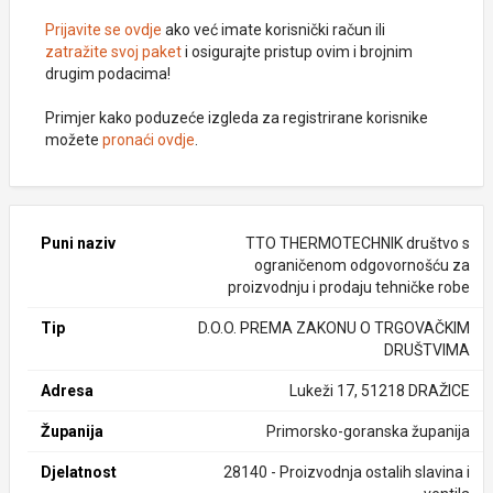
Prijavite se ovdje
ako već imate korisnički račun ili
zatražite svoj paket
i osigurajte pristup ovim i brojnim
drugim podacima!
Primjer kako poduzeće izgleda za registrirane korisnike
možete
pronaći ovdje
.
Puni naziv
TTO THERMOTECHNIK društvo s
ograničenom odgovornošću za
proizvodnju i prodaju tehničke robe
Tip
D.O.O. PREMA ZAKONU O TRGOVAČKIM
DRUŠTVIMA
Adresa
Lukeži 17, 51218 DRAŽICE
Županija
Primorsko-goranska županija
Djelatnost
28140 - Proizvodnja ostalih slavina i