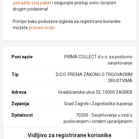
zatražite svoj paket
i osigurajte pristup ovim i brojnim
drugim podacima!
Primjer kako poduzeće izgleda za registrirane korisnike
možete
pronaći ovdje
.
Puni naziv
PRIMA COLLECT d.o.o. za poslovno
savjetovanje
Tip
D.O.O. PREMA ZAKONU O TRGOVAČKIM
DRUŠTVIMA
Adresa
Gradišćanska ulica 32, 10000 ZAGREB
Županija
Grad Zagreb i Zagrebačka županija
Djelatnost
70200 - Savjetovanje u vezi s
poslovanjem i ostalim upravljanjem
Vidljivo za registrirane korisnike