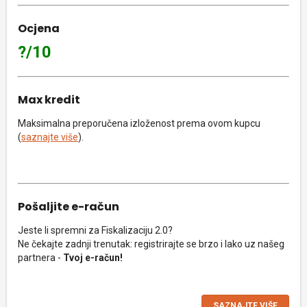
Ocjena
?/10
Max kredit
Maksimalna preporučena izloženost prema ovom kupcu
(
saznajte više
).
Pošaljite e-račun
Jeste li spremni za Fiskalizaciju 2.0?
Ne čekajte zadnji trenutak: registrirajte se brzo i lako uz našeg
partnera -
Tvoj e-račun!
SAZNAJTE VIŠE