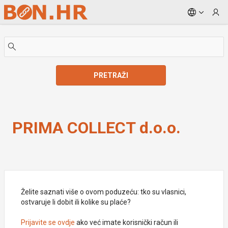
Skip to Main Content
PRETRAŽI
PRIMA COLLECT d.o.o.
PRIMA COLLECT d.o.o.
Želite saznati više o ovom poduzeću: tko su vlasnici,
ostvaruje li dobit ili kolike su plaće?
Prijavite se ovdje
ako već imate korisnički račun ili