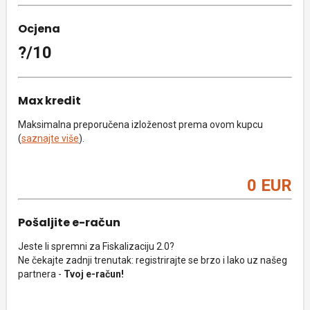
Ocjena
?/10
Max kredit
Maksimalna preporučena izloženost prema ovom kupcu
(
saznajte više
).
0 EUR
Pošaljite e-račun
Jeste li spremni za Fiskalizaciju 2.0?
Ne čekajte zadnji trenutak: registrirajte se brzo i lako uz našeg
partnera -
Tvoj e-račun!