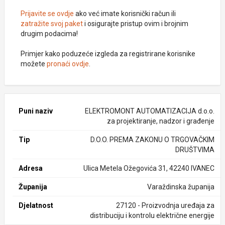
Prijavite se ovdje
ako već imate korisnički račun ili
zatražite svoj paket
i osigurajte pristup ovim i brojnim
drugim podacima!
Primjer kako poduzeće izgleda za registrirane korisnike
možete
pronaći ovdje
.
Puni naziv
ELEKTROMONT AUTOMATIZACIJA d.o.o.
za projektiranje, nadzor i građenje
Tip
D.O.O. PREMA ZAKONU O TRGOVAČKIM
DRUŠTVIMA
Adresa
Ulica Metela Ožegovića 31, 42240 IVANEC
Županija
Varaždinska županija
Djelatnost
27120 - Proizvodnja uređaja za
distribuciju i kontrolu električne energije