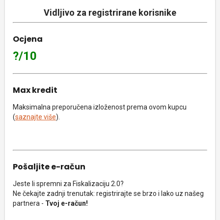
Vidljivo za registrirane korisnike
Ocjena
?/10
Max kredit
Maksimalna preporučena izloženost prema ovom kupcu
(
saznajte više
).
Pošaljite e-račun
Jeste li spremni za Fiskalizaciju 2.0?
Ne čekajte zadnji trenutak: registrirajte se brzo i lako uz našeg
partnera -
Tvoj e-račun!