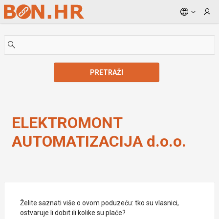
Skip to Main Content
PRETRAŽI
ELEKTROMONT AUTOMATIZACIJA d.o.o.
ELEKTROMONT
AUTOMATIZACIJA d.o.o.
Želite saznati više o ovom poduzeću: tko su vlasnici,
ostvaruje li dobit ili kolike su plaće?