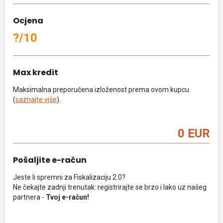
Ocjena
?/10
Max kredit
Maksimalna preporučena izloženost prema ovom kupcu
(
saznajte više
).
0 EUR
Pošaljite e-račun
Jeste li spremni za Fiskalizaciju 2.0?
Ne čekajte zadnji trenutak: registrirajte se brzo i lako uz našeg
partnera -
Tvoj e-račun!