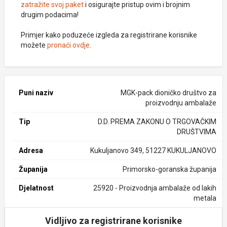
zatražite svoj paket
i osigurajte pristup ovim i brojnim
drugim podacima!
Primjer kako poduzeće izgleda za registrirane korisnike
možete
pronaći ovdje
.
Puni naziv
MGK-pack dioničko društvo za
proizvodnju ambalaže
Tip
D.D. PREMA ZAKONU O TRGOVAČKIM
DRUŠTVIMA
Adresa
Kukuljanovo 349, 51227 KUKULJANOVO
Županija
Primorsko-goranska županija
Djelatnost
25920 - Proizvodnja ambalaže od lakih
metala
Vidljivo za registrirane korisnike