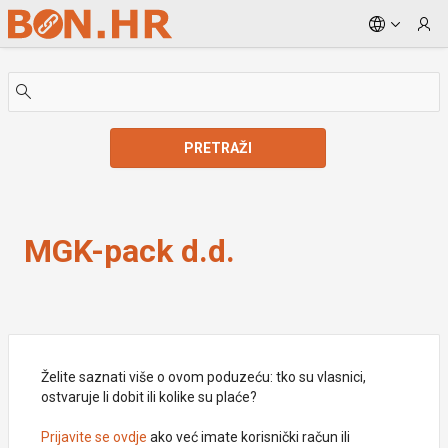
Skip to Main Content
PRETRAŽI
MGK-pack d.d.
MGK-pack d.d.
Želite saznati više o ovom poduzeću: tko su vlasnici,
ostvaruje li dobit ili kolike su plaće?
Prijavite se ovdje
ako već imate korisnički račun ili