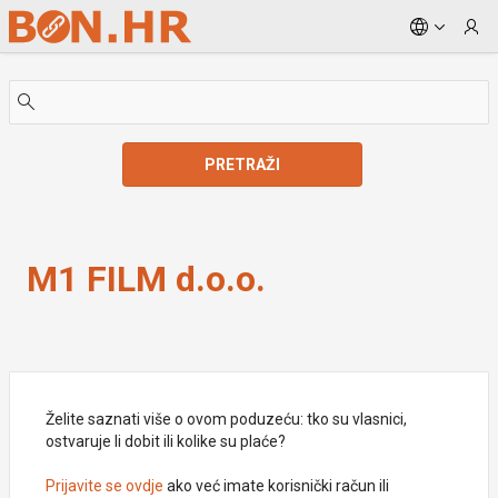
Skip to Main Content
PRETRAŽI
M1 FILM d.o.o.
M1 FILM d.o.o.
Želite saznati više o ovom poduzeću: tko su vlasnici,
ostvaruje li dobit ili kolike su plaće?
Prijavite se ovdje
ako već imate korisnički račun ili