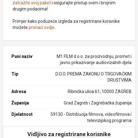
zatražite svoj paket
i osigurajte pristup ovim i brojnim
drugim podacima!
Primjer kako poduzeće izgleda za registrirane korisnike
možete
pronaći ovdje
.
Puni naziv
M1 FILM d.o.o. za proizvodnju, promet i
javno prikazivanje audiovizalnih djela
Tip
D.O.O. PREMA ZAKONU O TRGOVAČKIM
DRUŠTVIMA
Adresa
Ribnička ulica 61, 10000 ZAGREB
Županija
Grad Zagreb i Zagrebačka županija
Djelatnost
59130 - Distribucija filmova, videofilmova i
televizijskog programa
Vidljivo za registrirane korisnike