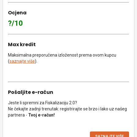
Ocjena
?/10
Max kredit
Maksimalna preporučena izloženost prema ovom kupcu
(
saznajte više
).
Pošaljite e-račun
Jeste li spremni za Fiskalizaciju 2.0?
Ne čekajte zadnji trenutak: registrirajte se brzo i lako uz našeg
partnera -
Tvoj e-račun!
SAZNAJTE VIŠE