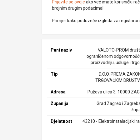
Prijavite se ovdje
ako već imate korisnički rač
brojnim drugim podacima!
Primjer kako poduzeće izgleda za registrira
Puni naziv
VALOTO-PROM društ
ograničenom odgovornošć
proizvodnju, usluge i trg
Tip
D.O.O. PREMA ZAKO
TRGOVAČKIM DRUŠTV
Adresa
Puževa ulica 3, 10000 ZA
Županija
Grad Zagreb i Zagreb
župa
Djelatnost
43210 - Elektroinstalacijski r