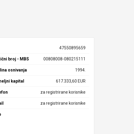
47550895659
ični broj - MBS
00808008-080215111
ina osnivanja
1994.
eljni kapital
617.333,60 EUR
efon
za registrirane korisnike
il
za registrirane korisnike
b