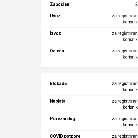
Zaposleni
2
Uvoz
za registrira
korisni
Izvoz
za registrira
korisni
Ocjena
za registrira
korisni
Blokada
za registrira
korisni
Naplata
za registrira
korisni
Porezni dug
za registrira
korisni
COVID potpore
za registrira