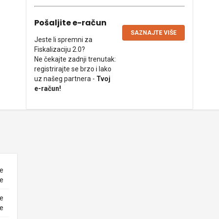
Pošaljite e-račun
SAZNAJTE VIŠE
Jeste li spremni za
Fiskalizaciju 2.0?
Ne čekajte zadnji trenutak:
registrirajte se brzo i lako
uz našeg partnera -
Tvoj
e-račun!
ne
ke
ne
ke