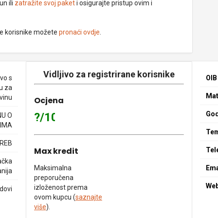
un ili
zatražite svoj paket
i osigurajte pristup ovim i
ne korisnike možete
pronaći ovdje
.
Vidljivo za registrirane korisnike
vo s
OIB
u za
Mat
ovinu
Ocjena
God
?/10
NU O
IMA
Tem
GREB
Max kredit
Tel
ačka
Maksimalna
Ema
nija
preporučena
We
izloženost prema
adovi
ovom kupcu (
saznajte
više
).