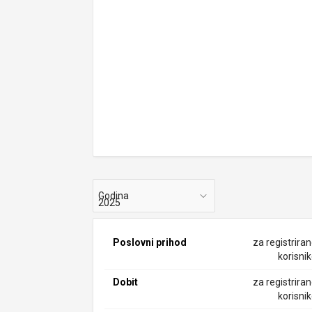
Godina
Poslovni prihod
za registrira
korisni
Dobit
za registrira
korisni