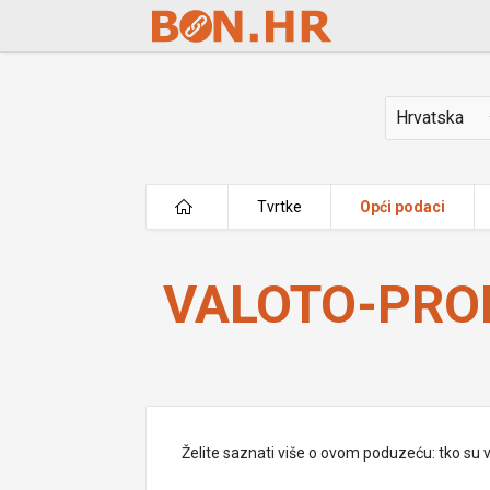
Skip to Main Content
Država
Tvrtke
Opći podaci
VALOTO-PROM d.o.o.
VALOTO-PROM
Želite saznati više o ovom poduzeću: tko su vlas