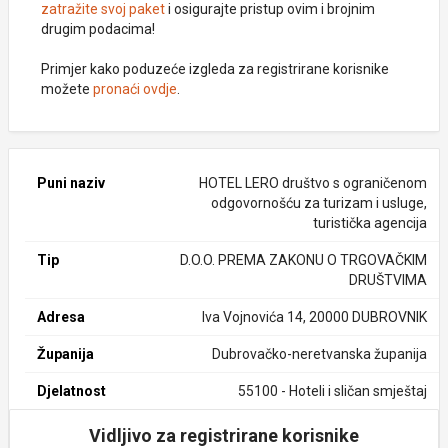
zatražite svoj paket
i osigurajte pristup ovim i brojnim
drugim podacima!
Primjer kako poduzeće izgleda za registrirane korisnike
možete
pronaći ovdje
.
Puni naziv
HOTEL LERO društvo s ograničenom
odgovornošću za turizam i usluge,
turistička agencija
Tip
D.O.O. PREMA ZAKONU O TRGOVAČKIM
DRUŠTVIMA
Adresa
Iva Vojnovića 14, 20000 DUBROVNIK
Županija
Dubrovačko-neretvanska županija
Djelatnost
55100 - Hoteli i sličan smještaj
Vidljivo za registrirane korisnike