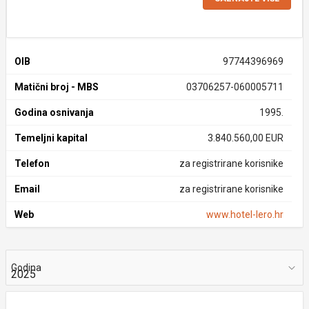
OIB
97744396969
Matični broj - MBS
03706257-060005711
Godina osnivanja
1995.
Temeljni kapital
3.840.560,00 EUR
Telefon
za registrirane korisnike
Email
za registrirane korisnike
Web
www.hotel-lero.hr
Godina