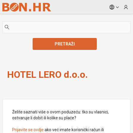
Skip to Main Content
PRETRAŽI
HOTEL LERO d.o.o.
HOTEL LERO d.o.o.
Želite saznati više o ovom poduzeću: tko su vlasnici,
ostvaruje li dobit ili kolike su plaće?
Prijavite se ovdje
ako već imate korisnički račun ili