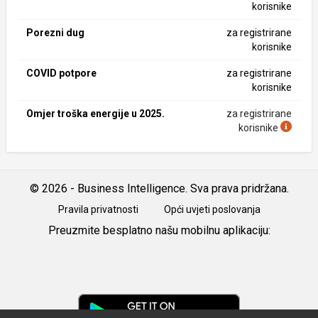
korisnike
Porezni dug
za registrirane
korisnike
COVID potpore
za registrirane
korisnike
Omjer troška energije u 2025.
za registrirane
korisnike
© 2026 - Business Intelligence. Sva prava pridržana.
Pravila privatnosti
Opći uvjeti poslovanja
Preuzmite besplatno našu mobilnu aplikaciju:
Android
iOS
Google
Play