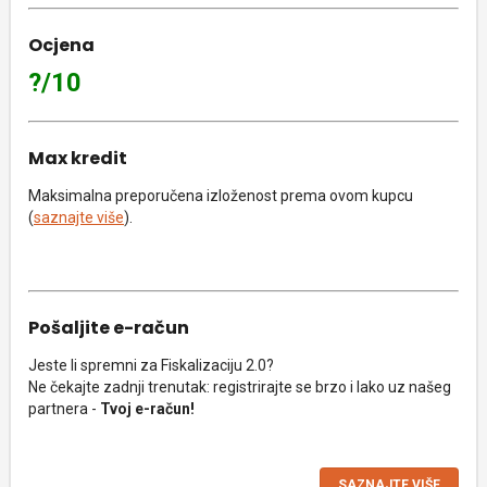
Ocjena
?/10
Max kredit
Maksimalna preporučena izloženost prema ovom kupcu
(
saznajte više
).
Pošaljite e-račun
Jeste li spremni za Fiskalizaciju 2.0?
Ne čekajte zadnji trenutak: registrirajte se brzo i lako uz našeg
partnera -
Tvoj e-račun!
SAZNAJTE VIŠE