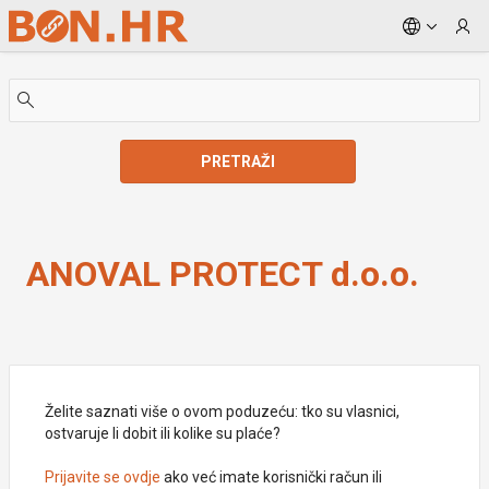
Skip to Main Content
PRETRAŽI
ANOVAL PROTECT d.o.o.
ANOVAL PROTECT d.o.o.
Želite saznati više o ovom poduzeću: tko su vlasnici,
ostvaruje li dobit ili kolike su plaće?
Prijavite se ovdje
ako već imate korisnički račun ili