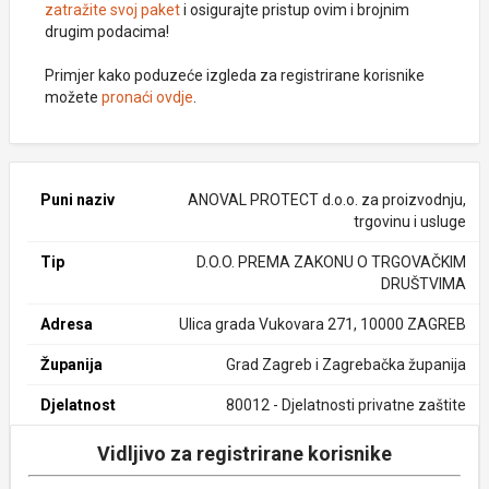
zatražite svoj paket
i osigurajte pristup ovim i brojnim
drugim podacima!
Primjer kako poduzeće izgleda za registrirane korisnike
možete
pronaći ovdje
.
Puni naziv
ANOVAL PROTECT d.o.o. za proizvodnju,
trgovinu i usluge
Tip
D.O.O. PREMA ZAKONU O TRGOVAČKIM
DRUŠTVIMA
Adresa
Ulica grada Vukovara 271, 10000 ZAGREB
Županija
Grad Zagreb i Zagrebačka županija
Djelatnost
80012 - Djelatnosti privatne zaštite
Vidljivo za registrirane korisnike