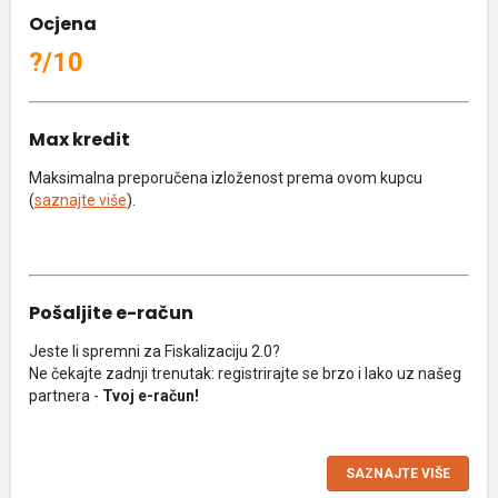
Ocjena
?/10
Max kredit
Maksimalna preporučena izloženost prema ovom kupcu
(
saznajte više
).
Pošaljite e-račun
Jeste li spremni za Fiskalizaciju 2.0?
Ne čekajte zadnji trenutak: registrirajte se brzo i lako uz našeg
partnera -
Tvoj e-račun!
SAZNAJTE VIŠE