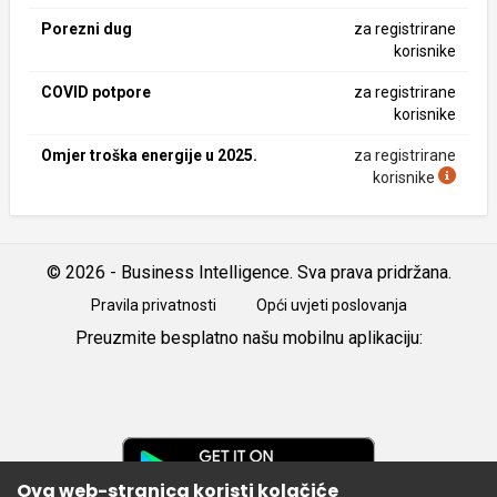
Porezni dug
za registrirane
korisnike
COVID potpore
za registrirane
korisnike
Omjer troška energije u 2025.
za registrirane
korisnike
© 2026 - Business Intelligence. Sva prava pridržana.
Pravila privatnosti
Opći uvjeti poslovanja
Preuzmite besplatno našu mobilnu aplikaciju:
Android
iOS
Google
Play
Ova web-stranica koristi kolačiće